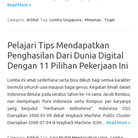
Read More »
Category:
Artikel
Tag:
Lomba Singapore
,
Minuman
,
Togel
Pelajari Tips Mendapatkan
Penghasilan Dari Dunia Digital
Dengan 11 Pilihan Pekerjaan Ini
Lomba ini amat sederhana serta bisa diikuti bagi semua karakter
bermula seluruh usia maupun bagai genus. Kegiatan ilmiah dalam
Indonesia dimulai pada seratus tahun ke-16 sama Jacob Bontius,
nan mempelajari flora Indonesia serta Rompius per karyanya
yang berjudul “Herbarium Amboinese”. Indonesia OSS
Diarsipkan 2008-03-09 dekat Wayback Machine. Public Cluster
Diarsipkan 2008-07-04 di Wayback Machine. ISSN…
Read More »
Category:
Artikel
Tag:
Cara Mudah Mendapatkan Uang
,
Lomba