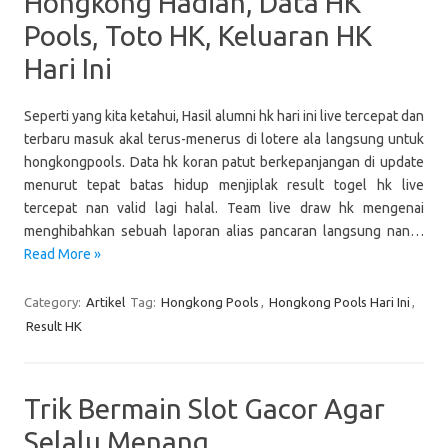
Hongkong Hadiah, Data HK
Pools, Toto HK, Keluaran HK
Hari Ini
Seperti yang kita ketahui, Hasil alumni hk hari ini live tercepat dan
terbaru masuk akal terus-menerus di lotere ala langsung untuk
hongkongpools. Data hk koran patut berkepanjangan di update
menurut tepat batas hidup menjiplak result togel hk live
tercepat nan valid lagi halal. Team live draw hk mengenai
menghibahkan sebuah laporan alias pancaran langsung nan…
Read More »
Category:
Artikel
Tag:
Hongkong Pools
,
Hongkong Pools Hari Ini
,
Result HK
Trik Bermain Slot Gacor Agar
Selalu Menang