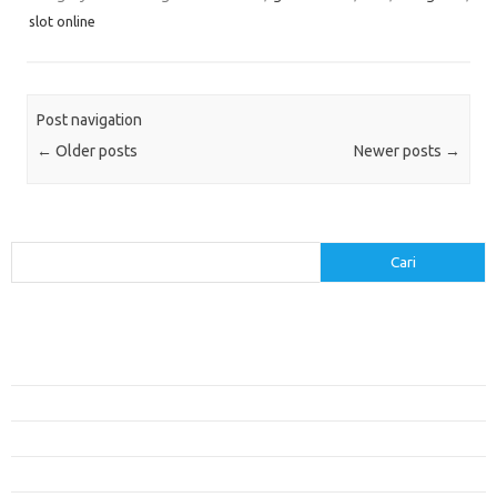
slot online
Post navigation
←
Older posts
Newer posts
→
Cari
Cari
Pos-pos Terbaru
Menerapkan Pembelajaran Flipped Classroom: Model yang Efektif untuk
Era Digital
Pendidikan Lingkungan: Mengajarkan Siswa untuk Peduli Bumi
Pengaruh Lingkungan Belajar Terhadap Motivasi dan Kinerja
Penemuan Sains yang Membentuk Karier Masa Depan