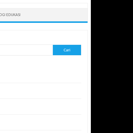
GI EDUKASI
Cari
-pos Terbaru
erapkan Pembelajaran Flipped Classroom:
l yang Efektif untuk Era Digital
didikan Lingkungan: Mengajarkan Siswa untuk
uli Bumi
garuh Lingkungan Belajar Terhadap Motivasi
Kinerja
emuan Sains yang Membentuk Karier Masa
an