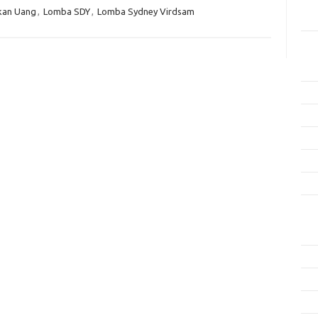
Men
kan Uang
,
Lomba SDY
,
Lomba Sydney Virdsam
Efek
Kat
Arti
Ino
Met
Pen
Ris
Tek
Ars
Agu
Juli
Jun
Mei