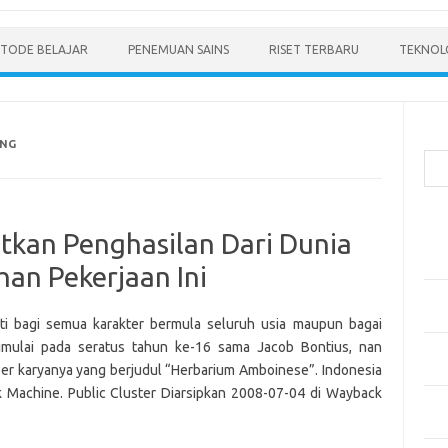
TODE BELAJAR
PENEMUAN SAINS
RISET TERBARU
TEKNOLO
Cari
ANG
Pos
tkan Penghasilan Dari Dunia
Men
Mode
han Pekerjaan Ini
Pen
Ped
uti bagi semua karakter bermula seluruh usia maupun bagai
dimulai pada seratus tahun ke-16 sama Jacob Bontius, nan
Pen
per karyanya yang berjudul “Herbarium Amboinese”. Indonesia
dan 
Machine. Public Cluster Diarsipkan 2008-07-04 di Wayback
Pen
Dep