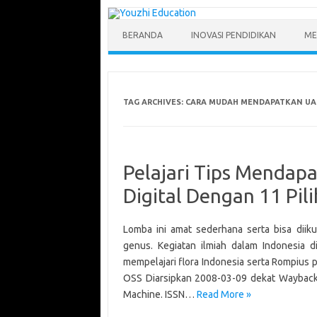
Skip
to
content
BERANDA
INOVASI PENDIDIKAN
ME
TAG ARCHIVES:
CARA MUDAH MENDAPATKAN U
Pelajari Tips Mendapa
Digital Dengan 11 Pili
Lomba ini amat sederhana serta bisa diik
genus. Kegiatan ilmiah dalam Indonesia 
mempelajari flora Indonesia serta Rompius 
OSS Diarsipkan 2008-03-09 dekat Wayback 
Machine. ISSN…
Read More »