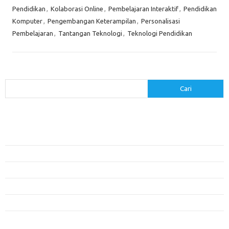
Pendidikan
,
Kolaborasi Online
,
Pembelajaran Interaktif
,
Pendidikan
Komputer
,
Pengembangan Keterampilan
,
Personalisasi
Pembelajaran
,
Tantangan Teknologi
,
Teknologi Pendidikan
Cari
Cari
Pos-pos Terbaru
Menerapkan Pembelajaran Flipped Classroom: Model yang Efektif untuk
Era Digital
Pendidikan Lingkungan: Mengajarkan Siswa untuk Peduli Bumi
Pengaruh Lingkungan Belajar Terhadap Motivasi dan Kinerja
Penemuan Sains yang Membentuk Karier Masa Depan
Menyusun Rencana Belajar yang Fleksibel dan Efektif
Kategori