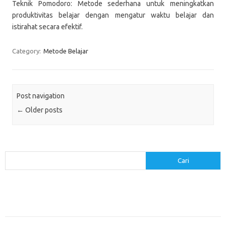
Teknik Pomodoro: Metode sederhana untuk meningkatkan
produktivitas belajar dengan mengatur waktu belajar dan
istirahat secara efektif.
Category:
Metode Belajar
Post navigation
←
Older posts
Cari
Cari
Pos-pos Terbaru
Menerapkan Pembelajaran Flipped Classroom: Model yang Efektif untuk
Era Digital
Pendidikan Lingkungan: Mengajarkan Siswa untuk Peduli Bumi