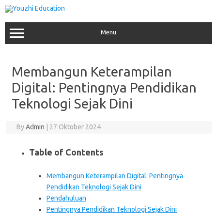
Skip
to
content
Menu
Membangun Keterampilan
Digital: Pentingnya Pendidikan
Teknologi Sejak Dini
By
Admin
|
27 Oktober 2024
Table of Contents
Membangun Keterampilan Digital: Pentingnya
Pendidikan Teknologi Sejak Dini
Pendahuluan
Pentingnya Pendidikan Teknologi Sejak Dini