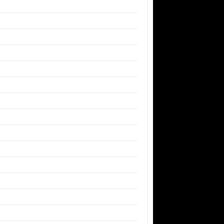
l 2026
et 2026
ruari 2026
uari 2026
ember 2025
ember 2025
ober 2025
tember 2025
stus 2025
 2025
i 2025
 2025
l 2025
et 2025