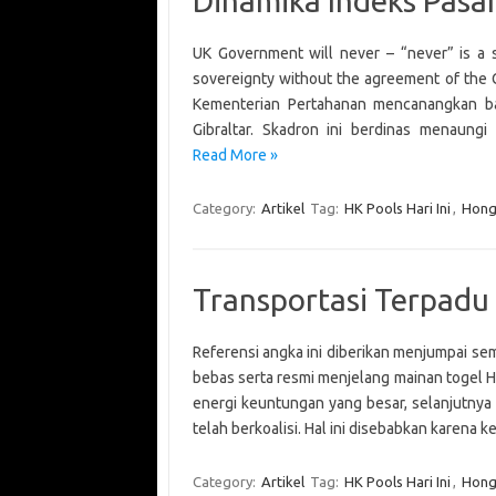
Dinamika Indeks Pasar
UK Government will never – “never” is a 
sovereignty without the agreement of the G
Kementerian Pertahanan mencanangkan b
Gibraltar. Skadron ini berdinas menaungi 
Read More »
Category:
Artikel
Tag:
HK Pools Hari Ini
,
Hongk
Transportasi Terpad
Referensi angka ini diberikan menjumpai se
bebas serta resmi menjelang mainan togel
energi keuntungan yang besar, selanjutnya 
telah berkoalisi. Hal ini disebabkan karen
Category:
Artikel
Tag:
HK Pools Hari Ini
,
Hong