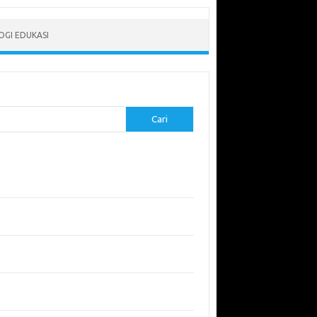
GI EDUKASI
Cari
-pos Terbaru
erapkan Pembelajaran Flipped Classroom:
l yang Efektif untuk Era Digital
didikan Lingkungan: Mengajarkan Siswa untuk
uli Bumi
garuh Lingkungan Belajar Terhadap Motivasi
Kinerja
emuan Sains yang Membentuk Karier Masa
an