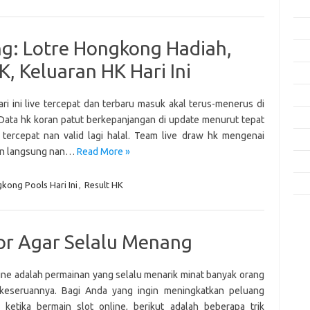
Feb
Jan
g: Lotre Hongkong Hadiah,
Des
K, Keluaran HK Hari Ini
Nov
Okt
hari ini live tercepat dan terbaru masuk akal terus-menerus di
Sep
Data hk koran patut berkepanjangan di update menurut tepat
e tercepat nan valid lagi halal. Team live draw hk mengenai
Agu
ran langsung nan…
Read More »
Mei
Apri
kong Pools Hari Ini
,
Result HK
Kom
Tid
cor Agar Selalu Menang
jo
k
line adalah permainan yang selalu menarik minat banyak orang
ke
keseruannya. Bagi Anda yang ingin meningkatkan peluang
m
ketika bermain slot online, berikut adalah beberapa trik