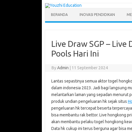
Skip
to
content
BERANDA
INOVASI PENDIDIKAN
ME
Live Draw SGP – Live 
Pools Hari Ini
By
Admin
|
11 September 2024
Lantas sepastinya semua aktor togel hongk
dalam indonesia 2023. Jadi bagi langsung mul
melantarkan laman yang sepadan menurut pir
produk undian pengeluaran hk sejak situs
H
pengeluaran hk tercepat beserta terpercaya p
bisa membantu rak bettor. Live hongkong pr
akan membantu pelaku togel hongkong keadaa
Data hk cukup ini terus berguna agar bisa 