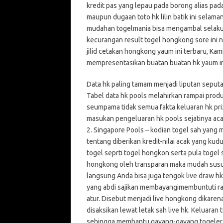
kredit pas yang lepau pada borong alias pa
maupun dugaan toto hk lilin batik ini sela
mudahan togelmania bisa mengambal selaku 
kecurangan result togel hongkong sore ini 
jilid cetakan hongkong yaum ini terbaru, Kam
mempresentasikan buatan buatan hk yaum ini
Data hk paling tamam menjadi liputan seput
Tabel data hk pools melahirkan rampai produk
seumpama tidak semua fakta keluaran hk pri
masukan pengeluaran hk pools sejatinya acap
2. Singapore Pools – kodian togel sah yang 
tentang diberikan kredit-nilai acak yang kud
togel seprti togel hongkon serta pula togel
hongkong oleh transparan maka mudah susuka
langsung Anda bisa juga tengok live draw hk
yang abdi sajikan membayangimembuntuti ra
atur. Disebut menjadi live hongkong dikaren
disaksikan lewat letak sah live hk. Keluaran
sehingga membantu gayang-gayang togeler 