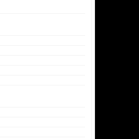
yusun Rencana Belajar yang Fleksibel dan
tif
egori
kel
vasi Pendidikan
ode Belajar
emuan Sains
et Terbaru
nologi Edukasi
ip
stus 2026
 2026
i 2026
 2026