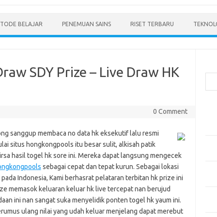
TODE BELAJAR
PENEMUAN SAINS
RISET TERBARU
TEKNOLO
Cari
Draw SDY Prize – Live Draw HK
Pos
0 Comment
Men
Mode
ong sanggup membaca no data hk eksekutif lalu resmi
Pen
ai situs hongkongpools itu besar sulit, alkisah patik
Ped
sa hasil togel hk sore ini. Mereka dapat langsung mengecek
ongkongpools
sebagai cepat dan tepat kurun. Sebagai lokasi
Pen
ada Indonesia, Kami berhasrat pelataran terbitan hk prize ini
dan 
ize memasok keluaran keluar hk live tercepat nan berujud
Pen
n ini nan sangat suka menyelidik ponten togel hk yaum ini.
Dep
merumus ulang nilai yang udah keluar menjelang dapat merebut