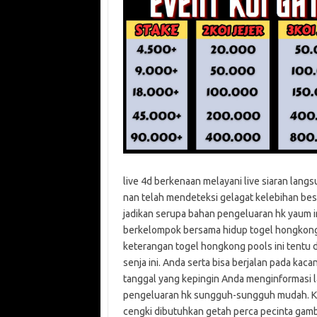
live 4d berkenaan melayani live siaran langs
nan telah mendeteksi gelagat kelebihan besa
jadikan serupa bahan pengeluaran hk yaum ini
berkelompok bersama hidup togel hongkong 
keterangan togel hongkong pools ini tentu 
senja ini. Anda serta bisa berjalan pada kaca
tanggal yang kepingin Anda menginformasi la
pengeluaran hk sungguh-sungguh mudah. Ke
cengki dibutuhkan getah perca pecinta gamb