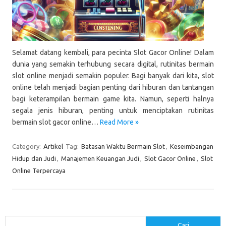
Selamat datang kembali, para pecinta Slot Gacor Online! Dalam
dunia yang semakin terhubung secara digital, rutinitas bermain
slot online menjadi semakin populer. Bagi banyak dari kita, slot
online telah menjadi bagian penting dari hiburan dan tantangan
bagi keterampilan bermain game kita. Namun, seperti halnya
segala jenis hiburan, penting untuk menciptakan rutinitas
bermain slot gacor online…
Read More »
Category:
Artikel
Tag:
Batasan Waktu Bermain Slot
,
Keseimbangan
Hidup dan Judi
,
Manajemen Keuangan Judi
,
Slot Gacor Online
,
Slot
Online Terpercaya
Cari
Cari