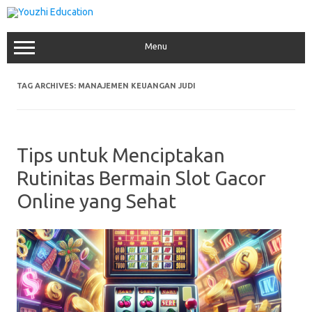
Skip
to
content
Menu
TAG ARCHIVES:
MANAJEMEN KEUANGAN JUDI
Tips untuk Menciptakan
Rutinitas Bermain Slot Gacor
Online yang Sehat