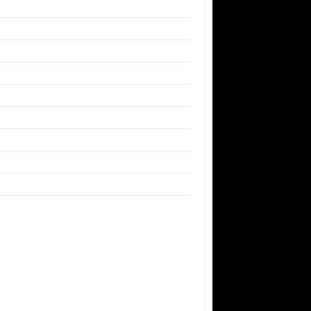
ruari 2025
uari 2025
ember 2024
ember 2024
ober 2024
tember 2024
stus 2024
 2024
l 2024
entar Terbaru
ak ada komentar untuk ditampilkan.
annepark.com
andelco.com
ysoftintl.com
elanconcompany.com