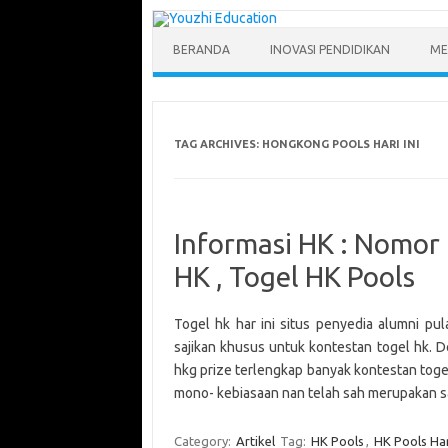
Skip
to
content
BERANDA
INOVASI PENDIDIKAN
ME
TAG ARCHIVES:
HONGKONG POOLS HARI INI
Informasi HK : Nomor 
HK , Togel HK Pools
Togel hk har ini situs penyedia alumni p
sajikan khusus untuk kontestan togel hk.
hkg prize terlengkap banyak kontestan togel 
mono- kebiasaan nan telah sah merupakan
Category:
Artikel
Tag:
HK Pools
,
HK Pools Hari