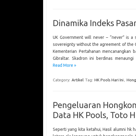
Dinamika Indeks Pasar
UK Government will never – “never” is a 
sovereignty without the agreement of the G
Kementerian Pertahanan mencanangkan b
Gibraltar. Skadron ini berdinas menaungi 
Read More »
Category:
Artikel
Tag:
HK Pools Hari Ini
,
Hongk
Pengeluaran Hongkon
Data HK Pools, Toto H
Seperti yang kita ketahui, Hasil alumni hk 