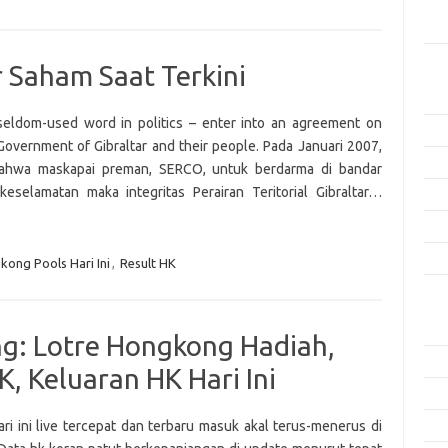
Men
Efek
 Saham Saat Terkini
Kat
Arti
seldom-used word in politics – enter into an agreement on
Ino
overnment of Gibraltar and their people. Pada Januari 2007,
Met
ahwa maskapai preman, SERCO, untuk berdarma di bandar
keselamatan maka integritas Perairan Teritorial Gibraltar…
Pen
Ris
Tek
ong Pools Hari Ini
,
Result HK
Ars
Agu
g: Lotre Hongkong Hadiah,
Juli
K, Keluaran HK Hari Ini
Jun
hari ini live tercepat dan terbaru masuk akal terus-menerus di
Mei