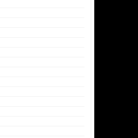
l 2026
et 2026
ruari 2026
uari 2026
ember 2025
ember 2025
ober 2025
tember 2025
stus 2025
 2025
i 2025
 2025
l 2025
et 2025