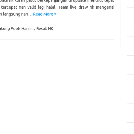
Data hk koran patut berkepanjangan di update menurut tepat
Apri
e tercepat nan valid lagi halal. Team live draw hk mengenai
Mar
ran langsung nan…
Read More »
Feb
kong Pools Hari Ini
,
Result HK
Jan
Des
Nov
Okt
Sep
Agu
Juli
Jun
Mei
Apri
Mar