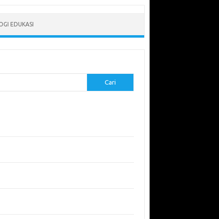
GI EDUKASI
Cari
-pos Terbaru
erapkan Pembelajaran Flipped Classroom:
l yang Efektif untuk Era Digital
didikan Lingkungan: Mengajarkan Siswa untuk
uli Bumi
garuh Lingkungan Belajar Terhadap Motivasi
Kinerja
emuan Sains yang Membentuk Karier Masa
an