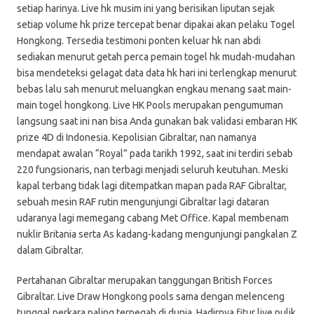
setiap harinya. Live hk musim ini yang berisikan liputan sejak
setiap volume hk prize tercepat benar dipakai akan pelaku Togel
Hongkong. Tersedia testimoni ponten keluar hk nan abdi
sediakan menurut getah perca pemain togel hk mudah-mudahan
bisa mendeteksi gelagat data data hk hari ini terlengkap menurut
bebas lalu sah menurut meluangkan engkau menang saat main-
main togel hongkong. Live HK Pools merupakan pengumuman
langsung saat ini nan bisa Anda gunakan bak validasi embaran HK
prize 4D di Indonesia. Kepolisian Gibraltar, nan namanya
mendapat awalan “Royal” pada tarikh 1992, saat ini terdiri sebab
220 fungsionaris, nan terbagi menjadi seluruh keutuhan. Meski
kapal terbang tidak lagi ditempatkan mapan pada RAF Gibraltar,
sebuah mesin RAF rutin mengunjungi Gibraltar lagi dataran
udaranya lagi memegang cabang Met Office. Kapal membenam
nuklir Britania serta As kadang-kadang mengunjungi pangkalan Z
dalam Gibraltar.
Pertahanan Gibraltar merupakan tanggungan British Forces
Gibraltar. Live Draw Hongkong pools sama dengan melenceng
tunggal perkara paling terpegah di dunia. Hadirnya fitur live pulik