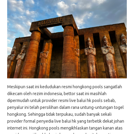
Meskipun saat ini kedudukan resmi hongkong pools sangatlah
dikecam oleh rezim indonesia, bettor saat ini masihlah
dipermudah untuk provider resmi live balui hk pools sebab,
penyalur ini telah persilihan dalam rana untung-untungan togel
hongkong. Sehingga tidak terpukau, sudah banyak sekali
provider formal penyedia live balui hk yang terbetik dekat johan
internet ini. Hongkong pools mengikhlaskan tangan kanan atas