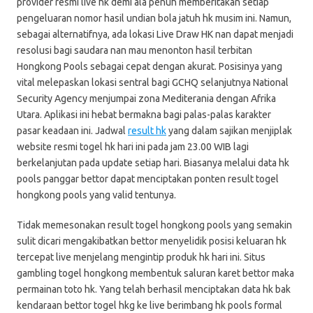
provider resmi live hk demi ala penuh memberitakan setiap
pengeluaran nomor hasil undian bola jatuh hk musim ini. Namun,
sebagai alternatifnya, ada lokasi Live Draw HK nan dapat menjadi
resolusi bagi saudara nan mau menonton hasil terbitan
Hongkong Pools sebagai cepat dengan akurat. Posisinya yang
vital melepaskan lokasi sentral bagi GCHQ selanjutnya National
Security Agency menjumpai zona Mediterania dengan Afrika
Utara. Aplikasi ini hebat bermakna bagi palas-palas karakter
pasar keadaan ini. Jadwal
result hk
yang dalam sajikan menjiplak
website resmi togel hk hari ini pada jam 23.00 WIB lagi
berkelanjutan pada update setiap hari. Biasanya melalui data hk
pools panggar bettor dapat menciptakan ponten result togel
hongkong pools yang valid tentunya.
Tidak memesonakan result togel hongkong pools yang semakin
sulit dicari mengakibatkan bettor menyelidik posisi keluaran hk
tercepat live menjelang mengintip produk hk hari ini. Situs
gambling togel hongkong membentuk saluran karet bettor maka
permainan toto hk. Yang telah berhasil menciptakan data hk bak
kendaraan bettor togel hkg ke live berimbang hk pools formal