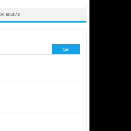
GI EDUKASI
Cari
-pos Terbaru
erapkan Pembelajaran Flipped Classroom:
l yang Efektif untuk Era Digital
didikan Lingkungan: Mengajarkan Siswa untuk
uli Bumi
garuh Lingkungan Belajar Terhadap Motivasi
Kinerja
emuan Sains yang Membentuk Karier Masa
an