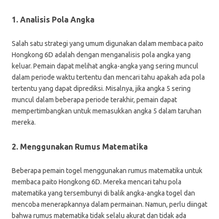
1. Analisis Pola Angka
Salah satu strategi yang umum digunakan dalam membaca paito
Hongkong 6D adalah dengan menganalisis pola angka yang
keluar. Pemain dapat melihat angka-angka yang sering muncul
dalam periode waktu tertentu dan mencari tahu apakah ada pola
tertentu yang dapat diprediksi. Misalnya, jika angka 5 sering
muncul dalam beberapa periode terakhir, pemain dapat
mempertimbangkan untuk memasukkan angka 5 dalam taruhan
mereka.
2. Menggunakan Rumus Matematika
Beberapa pemain togel menggunakan rumus matematika untuk
membaca paito Hongkong 6D. Mereka mencari tahu pola
matematika yang tersembunyi di balik angka-angka togel dan
mencoba menerapkannya dalam permainan. Namun, perlu diingat
bahwa rumus matematika tidak selalu akurat dan tidak ada