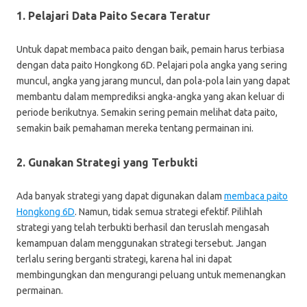
1. Pelajari Data Paito Secara Teratur
Untuk dapat membaca paito dengan baik, pemain harus terbiasa
dengan data paito Hongkong 6D. Pelajari pola angka yang sering
muncul, angka yang jarang muncul, dan pola-pola lain yang dapat
membantu dalam memprediksi angka-angka yang akan keluar di
periode berikutnya. Semakin sering pemain melihat data paito,
semakin baik pemahaman mereka tentang permainan ini.
2. Gunakan Strategi yang Terbukti
Ada banyak strategi yang dapat digunakan dalam
membaca paito
Hongkong 6D
. Namun, tidak semua strategi efektif. Pilihlah
strategi yang telah terbukti berhasil dan teruslah mengasah
kemampuan dalam menggunakan strategi tersebut. Jangan
terlalu sering berganti strategi, karena hal ini dapat
membingungkan dan mengurangi peluang untuk memenangkan
permainan.