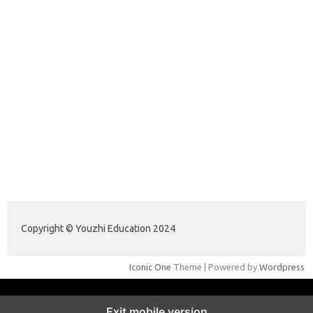
ajreinke.com
annacbrady.com
klikhammerofthor.com
kyleadamblair.com
lindsaymking.com
lipimagazine.com
lisandrarcarmichael.com
mollyjuneroquet.com
obatpenggugurampuh.com
ontologyschmology.com
pargirlmothers.com
reinventingthebible.com
Paito Hongkong Pools
Copyright © Youzhi Education 2024
Iconic One
Theme | Powered by
Wordpress
Exit mobile version