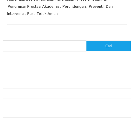
Penurunan Prestasi Akademis
,
Perundungan
,
Preventif Dan
Intervensi
,
Rasa Tidak Aman
Cari
Cari
Pos-pos Terbaru
Menerapkan Pembelajaran Flipped Classroom: Model yang Efektif untuk
Era Digital
Pendidikan Lingkungan: Mengajarkan Siswa untuk Peduli Bumi
Pengaruh Lingkungan Belajar Terhadap Motivasi dan Kinerja
Penemuan Sains yang Membentuk Karier Masa Depan
Menyusun Rencana Belajar yang Fleksibel dan Efektif
Kategori
Artikel