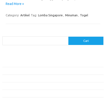
Read More »
Category:
Artikel
Tag:
Lomba Singapore
,
Minuman
,
Togel
Cari
Cari
Pos-pos Terbaru
Menerapkan Pembelajaran Flipped Classroom: Model yang Efektif untuk
Era Digital
Pendidikan Lingkungan: Mengajarkan Siswa untuk Peduli Bumi
Pengaruh Lingkungan Belajar Terhadap Motivasi dan Kinerja
Penemuan Sains yang Membentuk Karier Masa Depan
Menyusun Rencana Belajar yang Fleksibel dan Efektif
Kategori