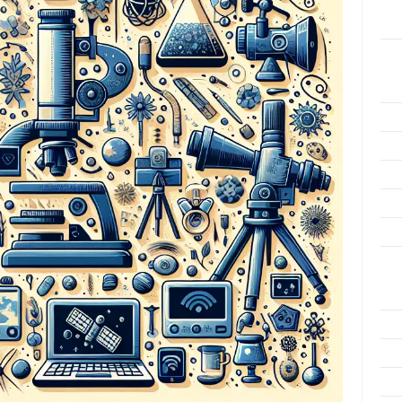
Men
Efek
Kat
Arti
Ino
Met
Pen
Ris
Tek
Ars
Agu
Juli
Jun
Mei