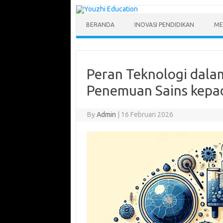
Skip
to
content
BERANDA
INOVASI PENDIDIKAN
ME
Peran Teknologi dal
Penemuan Sains kepad
By
Admin
|
16 Februari 2026