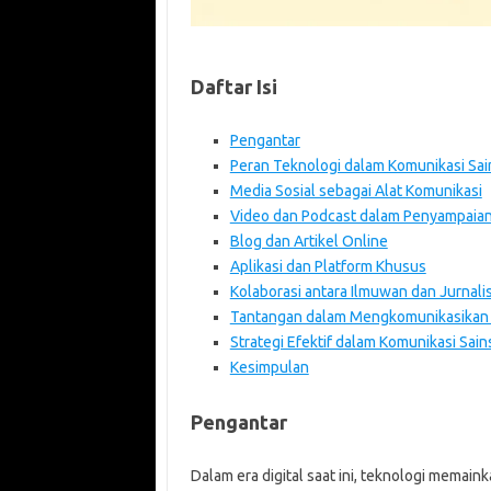
Daftar Isi
Pengantar
Peran Teknologi dalam Komunikasi Sai
Media Sosial sebagai Alat Komunikasi
Video dan Podcast dalam Penyampaian
Blog dan Artikel Online
Aplikasi dan Platform Khusus
Kolaborasi antara Ilmuwan dan Jurnali
Tantangan dalam Mengkomunikasikan
Strategi Efektif dalam Komunikasi Sain
Kesimpulan
Pengantar
Dalam era digital saat ini, teknologi mema