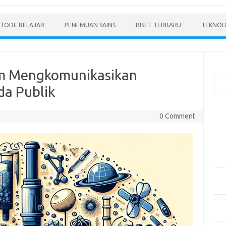
TODE BELAJAR
PENEMUAN SAINS
RISET TERBARU
TEKNOLO
Cari
am Mengkomunikasikan
a Publik
Pos
0 Comment
Men
Mode
Pen
Ped
Pen
dan 
Pen
Dep