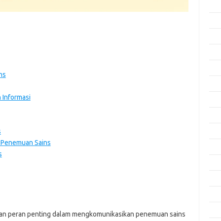
Apri
Mar
Feb
Jan
Des
ns
Nov
 Informasi
Okt
Sep
Agu
s
 Penemuan Sains
Juli
s
Jun
Mei
Apri
Mar
inkan peran penting dalam mengkomunikasikan penemuan sains