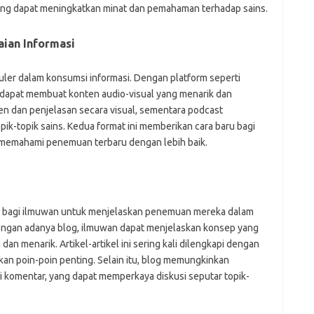
mr
ang dapat meningkatkan minat dan pemahaman terhadap sains.
p
po
ian Informasi
po
p
qu
uler dalam konsumsi informasi. Dengan platform seperti
fo
 dapat membuat konten audio-visual yang menarik dan
be
a
en dan penjelasan secara visual, sementara podcast
aj
k-topik sains. Kedua format ini memberikan cara baru bagi
a
n memahami penemuan terbaru dengan lebih baik.
kl
ky
li
li
li
rm bagi ilmuwan untuk menjelaskan penemuan mereka dalam
mo
Dengan adanya blog, ilmuwan dapat menjelaskan konsep yang
o
o
n menarik. Artikel-artikel ini sering kali dilengkapi dengan
pa
an poin-poin penting. Selain itu, blog memungkinkan
re
i komentar, yang dapat memperkaya diskusi seputar topik-
Pai