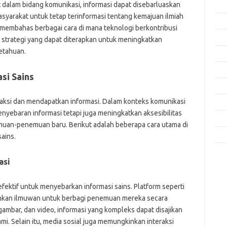
dalam bidang komunikasi, informasi dapat disebarluaskan
Feb
yarakat untuk tetap terinformasi tentang kemajuan ilmiah
Jan
kan membahas berbagai cara di mana teknologi berkontribusi
Des
n strategi yang dapat diterapkan untuk meningkatkan
etahuan.
Nov
Okt
si Sains
Sep
raksi dan mendapatkan informasi. Dalam konteks komunikasi
Agu
nyebaran informasi tetapi juga meningkatkan aksesibilitas
Mei
an-penemuan baru. Berikut adalah beberapa cara utama di
Apri
ains.
Kom
asi
Tid
efektif untuk menyebarkan informasi sains. Platform seperti
jo
inkan ilmuwan untuk berbagi penemuan mereka secara
k
gambar, dan video, informasi yang kompleks dapat disajikan
ke
m
. Selain itu, media sosial juga memungkinkan interaksi