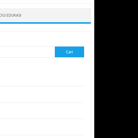
GI EDUKASI
Cari
-pos Terbaru
erapkan Pembelajaran Flipped Classroom:
l yang Efektif untuk Era Digital
didikan Lingkungan: Mengajarkan Siswa untuk
uli Bumi
garuh Lingkungan Belajar Terhadap Motivasi
Kinerja
emuan Sains yang Membentuk Karier Masa
an