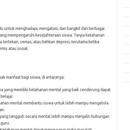
Feb
Jan
Des
u untuk menghadapi, mengatasi, dan bangkit dari berbagai
Nov
ci yang mempengaruhi kesejahteraan siswa. Tanpa ketahanan
Okt
 tertekan, cemas, atau bahkan depresi, terutama ketika
is atau sosial.
Sep
Agu
Mei
Apri
 manfaat bagi siswa, di antaranya:
a yang memiliki ketahanan mental yang baik cenderung dapat
Kom
Tid
belajar.
anan mental membantu siswa untuk lebih mampu mengelola
jo
an.
k
yang tangguh secara mental lebih mampu menjalin hubungan
ke
 guru.
m
Ketahanan mental dapat mengurangi risiko masalah