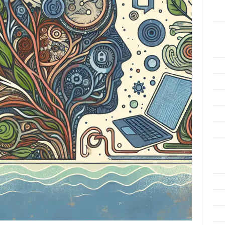
Men
Efek
Kat
Arti
Ino
Met
Pen
Ris
Tek
Ars
Agu
Juli
Jun
Mei