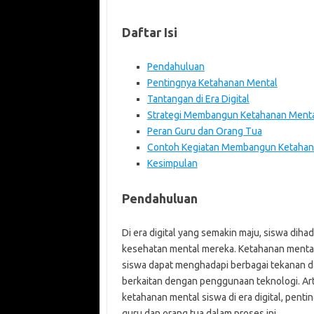
Daftar Isi
Pendahuluan
Pentingnya Ketahanan Mental
Tantangan di Era Digital
Strategi Membangun Ketahanan Ment
Peran Guru dan Orang Tua
Contoh Kegiatan Membangun Ketahan
Kesimpulan
Pendahuluan
Di era digital yang semakin maju, siswa di
kesehatan mental mereka. Ketahanan mental 
siswa dapat menghadapi berbagai tekanan da
berkaitan dengan penggunaan teknologi. Ar
ketahanan mental siswa di era digital, pent
guru dan orang tua dalam proses ini.