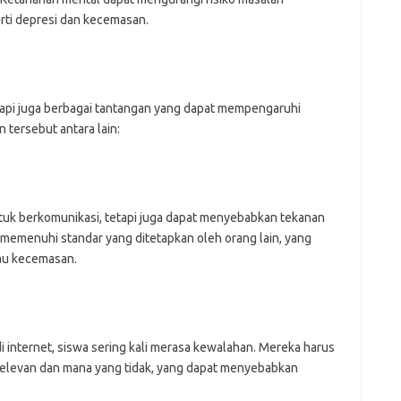
mr
rti depresi dan kecemasan.
p
po
po
p
qu
fo
api juga berbagai tantangan yang dapat mempengaruhi
be
tersebut antara lain:
a
aj
a
kl
ky
ntuk berkomunikasi, tetapi juga dapat menyebabkan tekanan
li
 memenuhi standar yang ditetapkan oleh orang lain, yang
li
au kecemasan.
li
mo
o
o
pa
re
 internet, siswa sering kali merasa kewalahan. Mereka harus
relevan dan mana yang tidak, yang dapat menyebabkan
Pai