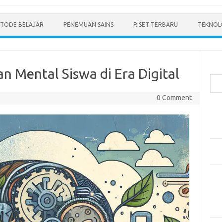
TODE BELAJAR
PENEMUAN SAINS
RISET TERBARU
TEKNOLO
Cari
Mental Siswa di Era Digital
0 Comment
Pos
Men
Mode
Pen
Ped
Pen
dan 
Pen
Dep