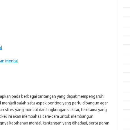
Apri
Mar
Feb
Jan
Des
al
Nov
Okt
an Mental
Sep
Agu
Juli
Jun
hadapkan pada berbagai tantangan yang dapat mempengaruhi
menjadi salah satu aspek penting yang perlu dibangun agar
Mei
n stres yang muncul dari lingkungan sekitar, terutama yang
Apri
tikel ini akan membahas cara-cara untuk membangun
ingnya ketahanan mental, tantangan yang dihadapi, serta peran
Mar