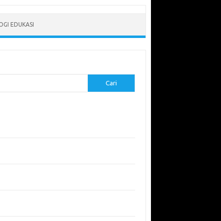
GI EDUKASI
Cari
-pos Terbaru
erapkan Pembelajaran Flipped Classroom:
l yang Efektif untuk Era Digital
didikan Lingkungan: Mengajarkan Siswa untuk
uli Bumi
garuh Lingkungan Belajar Terhadap Motivasi
Kinerja
emuan Sains yang Membentuk Karier Masa
an