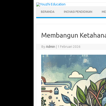
Skip
to
content
BERANDA
INOVASI PENDIDIKAN
ME
Membangun Ketahanan 
By
Admin
|
1 Februari 2026