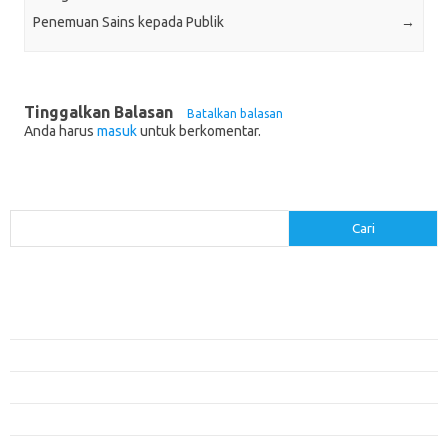
Penemuan Sains kepada Publik
→
Tinggalkan Balasan
Batalkan balasan
Anda harus
masuk
untuk berkomentar.
Cari
Cari
Pos-pos Terbaru
Menerapkan Pembelajaran Flipped Classroom: Model yang Efektif untuk
Era Digital
Pendidikan Lingkungan: Mengajarkan Siswa untuk Peduli Bumi
Pengaruh Lingkungan Belajar Terhadap Motivasi dan Kinerja
Penemuan Sains yang Membentuk Karier Masa Depan