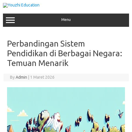
Skip
to
content
Menu
Perbandingan Sistem
Pendidikan di Berbagai Negara:
Temuan Menarik
By
Admin
|
1 Maret 2026