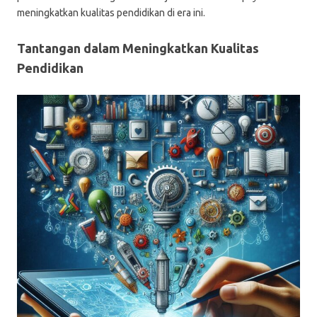
meningkatkan kualitas pendidikan di era ini.
Tantangan dalam Meningkatkan Kualitas
Pendidikan