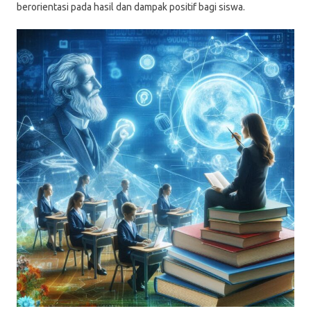
berorientasi pada hasil dan dampak positif bagi siswa.