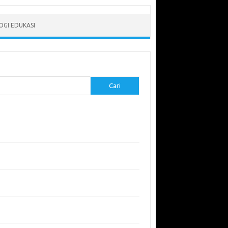
GI EDUKASI
Cari
-pos Terbaru
erapkan Pembelajaran Flipped Classroom:
l yang Efektif untuk Era Digital
didikan Lingkungan: Mengajarkan Siswa untuk
uli Bumi
garuh Lingkungan Belajar Terhadap Motivasi
Kinerja
emuan Sains yang Membentuk Karier Masa
an