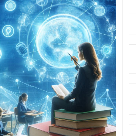
Men
Efek
Kat
Arti
Ino
Met
Pen
Ris
Tek
Ars
Agu
Juli
Jun
Mei