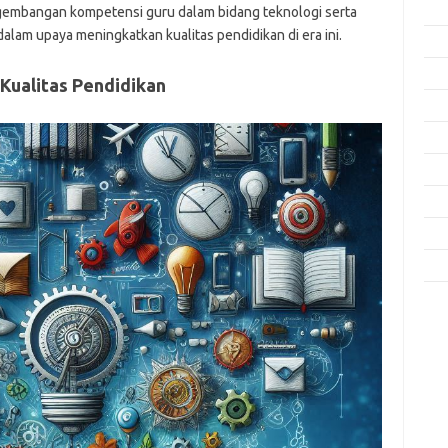
Feb
engembangan kompetensi guru dalam bidang teknologi serta
alam upaya meningkatkan kualitas pendidikan di era ini.
Jan
Des
Kualitas Pendidikan
Nov
Okt
Sep
Agu
Mei
Apri
Kom
Tid
jo
k
ke
m