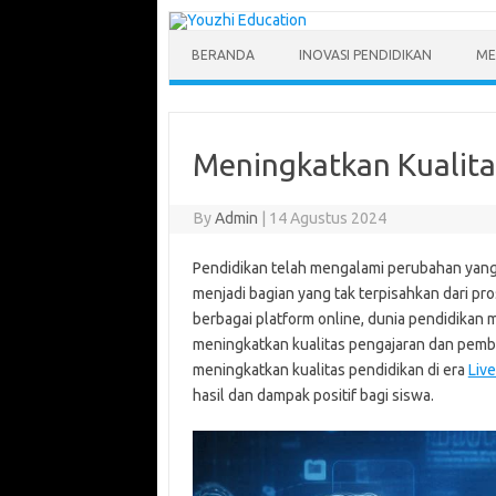
Skip
to
content
BERANDA
INOVASI PENDIDIKAN
ME
Meningkatkan Kualitas
By
Admin
|
14 Agustus 2024
Pendidikan telah mengalami perubahan yang s
menjadi bagian yang tak terpisahkan dari pr
berbagai platform online, dunia pendidikan
meningkatkan kualitas pengajaran dan pemb
meningkatkan kualitas pendidikan di era
Liv
hasil dan dampak positif bagi siswa.