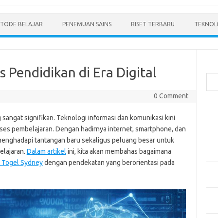
TODE BELAJAR
PENEMUAN SAINS
RISET TERBARU
TEKNOLO
Cari
 Pendidikan di Era Digital
0 Comment
Pos
angat signifikan. Teknologi informasi dan komunikasi kini
Men
Mode
oses pembelajaran. Dengan hadirnya internet, smartphone, dan
 menghadapi tantangan baru sekaligus peluang besar untuk
Pen
elajaran.
Dalam artikel
ini, kita akan membahas bagaimana
Ped
e Togel Sydney
dengan pendekatan yang berorientasi pada
Pen
dan 
Pen
Dep