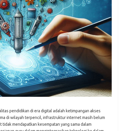
mr
p
po
po
p
qu
fo
be
a
aj
a
kl
ky
li
li
li
mo
o
o
pa
tas pendidikan di era digital adalah ketimpangan akses
re
ma di wilayah terpencil, infrastruktur internet masih belum
but tidak mendapatkan kesempatan yang sama dalam
Pai