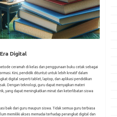
Apri
Mar
Feb
Jan
Des
Nov
Era Digital
Okt
Sep
metode ceramah di kelas dan penggunaan buku cetak sebagai
Agu
rmasi. Kini, pendidik dituntut untuk lebih kreatif dalam
Juli
t digital seperti tablet, laptop, dan aplikasi pendidikan
ak. Dengan teknologi, guru dapat menyajikan materi
Jun
rik, yang dapat meningkatkan minat dan keterlibatan siswa
Mei
Apri
asi baik dari guru maupun siswa. Tidak semua guru terbiasa
Mar
lum memiliki akses memadai terhadap perangkat digital dan