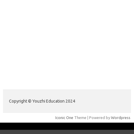
ajreinke.com
annacbrady.com
klikhammerofthor.com
kyleadamblair.com
lindsaymking.com
lipimagazine.com
lisandrarcarmichael.com
mollyjuneroquet.com
obatpenggugurampuh.com
ontologyschmology.com
pargirlmothers.com
reinventingthebible.com
Paito Hongkong Pools
Copyright © Youzhi Education 2024
Iconic One
Theme | Powered by
Wordpress