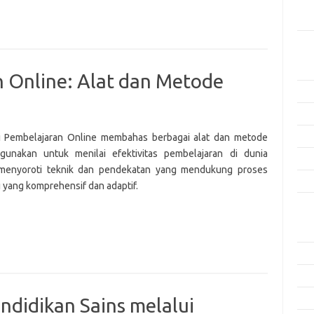
Men
Efek
Kat
Arti
n Online: Alat dan Metode
Ino
Met
Pen
i Pembelajaran Online membahas berbagai alat dan metode
gunakan untuk menilai efektivitas pembelajaran di dunia
Ris
, menyoroti teknik dan pendekatan yang mendukung proses
Tek
i yang komprehensif dan adaptif.
Ars
Agu
Juli
Jun
Mei
didikan Sains melalui