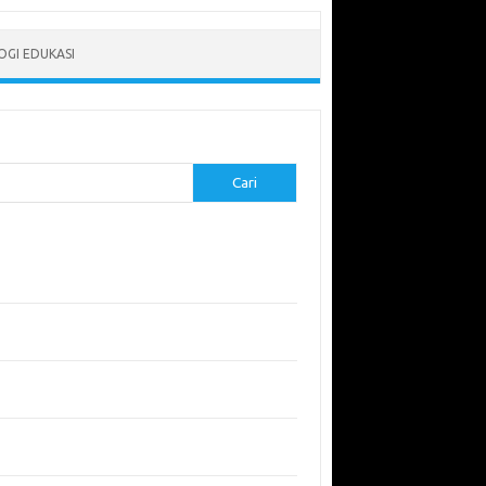
GI EDUKASI
Cari
-pos Terbaru
erapkan Pembelajaran Flipped Classroom:
l yang Efektif untuk Era Digital
didikan Lingkungan: Mengajarkan Siswa untuk
uli Bumi
garuh Lingkungan Belajar Terhadap Motivasi
Kinerja
emuan Sains yang Membentuk Karier Masa
an