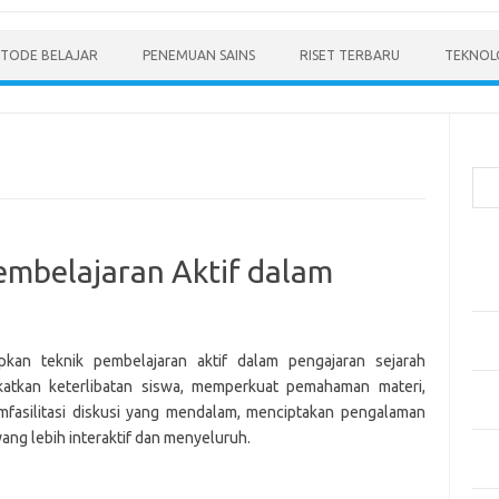
TODE BELAJAR
PENEMUAN SAINS
RISET TERBARU
TEKNOLO
Cari
Pos
mbelajaran Aktif dalam
Men
Mode
Pen
Ped
kan teknik pembelajaran aktif dalam pengajaran sejarah
atkan keterlibatan siswa, memperkuat pemahaman materi,
Pen
fasilitasi diskusi yang mendalam, menciptakan pengalaman
dan 
yang lebih interaktif dan menyeluruh.
Pen
Dep