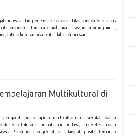
Apri
Mar
jahi inovasi dan penemuan terbaru dalam pendidikan sains
Feb
pat memperkuat fondasi pemahaman siswa, mendorong minat,
Jan
ngkatkan keterampilan kritis dalam dunia sains.
Des
Nov
Okt
Sep
Agu
Juli
embelajaran Multikultural di
Jun
Mei
i pengaruh pembelajaran multikultural di sekolah dalam
Apri
uk sikap toleransi, pemahaman budaya, dan keterampilan
Mar
siswa. Studi ini mengeksplorasi dampak positif terhadap