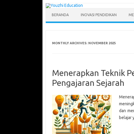
Skip
to
content
BERANDA
INOVASI PENDIDIKAN
ME
MONTHLY ARCHIVES:
NOVEMBER 2025
Menerapkan Teknik Pe
Pengajaran Sejarah
Menerap
meningk
dan mem
belajar 