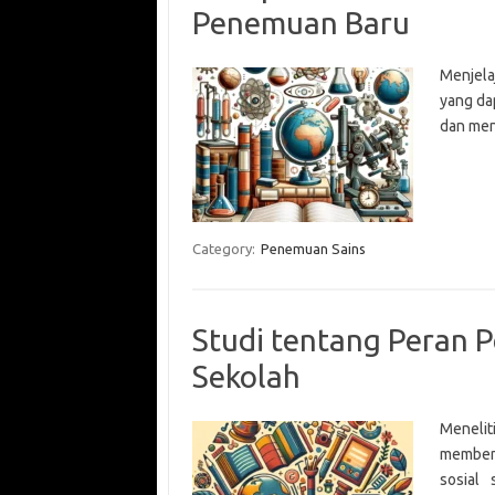
Penemuan Baru
Menjela
yang da
dan meni
Category:
Penemuan Sains
Studi tentang Peran P
Sekolah
Menelit
membent
sosial 