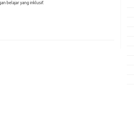
an belajar yang inklusif.
Feb
Jan
Des
Nov
Okt
Sep
Agu
Mei
Apri
Kom
Tid
jo
k
ke
m