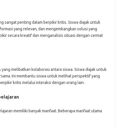
mr
p
po
po
sangat penting dalam berpikir kritis. Siswa diajak untuk
p
qu
formasi yang relevan, dan mengembangkan solusi yang
fo
ikir secara kreatif dan menganalisis situasi dengan cermat
be
a
aj
a
kl
ky
is yang melibatkan kolaborasi antara siswa. Siswa diajak untuk
li
ersama. Ini membantu siswa untuk melihat perspektif yang
li
ir kritis melalui interaksi dengan orang lain.
li
mo
o
belajaran
o
pa
re
elajaran memiliki banyak manfaat. Beberapa manfaat utama
Pai