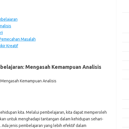
Men
Efek
mbelajaran
Kat
alisis
Arti
ri
Ino
 Pemecahan Masalah
ir Kreatif
Met
Pen
Ris
embelajaran: Mengasah Kemampuan Analisis
Tek
Ars
Agu
Juli
ehidupan kita. Melalui pembelajaran, kita dapat memperoleh
Jun
kan untuk menghadapi tantangan dalam kehidupan sehari-
Mei
 Ada jenis pembelajaran yang lebih efektif dalam