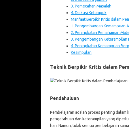
3. Pemecahan Masalah
4. Diskusi Kelompok
Manfaat Berpikir Kritis dalam Pe
1. Pengembangan Kemampuan An
2. Peningkatan Pemahaman Mate
3. Pengembangan Keterampilan
4. Peningkatan Kemampuan Berpik
Kesimpulan
Teknik Berpikir Kritis dalam P
Pendahuluan
Pembelajaran adalah proses penting dalam k
pengetahuan dan keterampilan yang diperlu
hari. Namun, tidak semua pembelajaran sama.