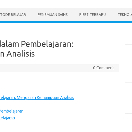
TODE BELAJAR
PENEMUAN SAINS
RISET TERBARU
TEKNOLO
Cari
s dalam Pembelajaran:
 Analisis
Pos
0 Comment
Men
Mode
Pen
Ped
mbelajaran: Mengasah Kemampuan Analisis
Pen
dan 
 Pembelajaran
belajaran
Pen
Dep