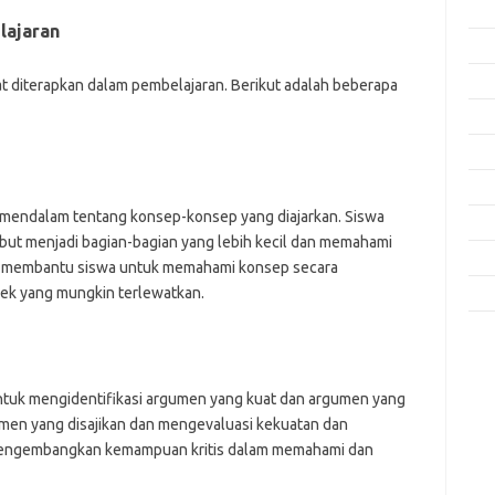
Feb
lajaran
Jan
Des
pat diterapkan dalam pembelajaran. Berikut adalah beberapa
Nov
Okt
Sep
mendalam tentang konsep-konsep yang diajarkan. Siswa
Agu
ut menjadi bagian-bagian yang lebih kecil dan memahami
Mei
ni membantu siswa untuk memahami konsep secara
ek yang mungkin terlewatkan.
Apri
Kom
Tid
tuk mengidentifikasi argumen yang kuat dan argumen yang
jo
umen yang disajikan dan mengevaluasi kekuatan dan
k
mengembangkan kemampuan kritis dalam memahami dan
ke
m