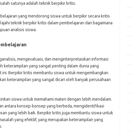
Apri
lah satunya adalah teknik berpikir kritis.
Mar
mbelajaran yang mendorong siswa untuk berpikir secara kritis
Feb
jelajahi teknik berpikir kritis dalam pembelajaran dan bagaimana
uan analisis siswa.
Jan
Des
Pembelajaran
Nov
ganalisis, mengevaluasi, dan menginterpretasikan informasi
Okt
alah keterampilan yang sangat penting dalam dunia yang
Sep
 ini. Berpikir kritis membantu siswa untuk mengembangkan
Agu
kan keterampilan yang sangat dicari oleh banyak perusahaan
Juli
Jun
gkinkan siswa untuk memahami materi dengan lebih mendalam.
n antara konsep-konsep yang berbeda, mengidentifikasi
Mei
n yang lebih baik. Berpikir kritis juga membantu siswa untuk
Apri
alah yang efektif, yang merupakan keterampilan yang
i.
Mar