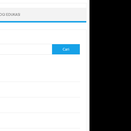
GI EDUKASI
Cari
-pos Terbaru
erapkan Pembelajaran Flipped Classroom:
l yang Efektif untuk Era Digital
didikan Lingkungan: Mengajarkan Siswa untuk
uli Bumi
garuh Lingkungan Belajar Terhadap Motivasi
Kinerja
emuan Sains yang Membentuk Karier Masa
an