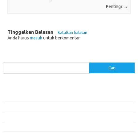
Penting?
→
Tinggalkan Balasan
Batalkan balasan
Anda harus
masuk
untuk berkomentar.
Cari
Cari
Pos-pos Terbaru
Menerapkan Pembelajaran Flipped Classroom: Model yang Efektif untuk
Era Digital
Pendidikan Lingkungan: Mengajarkan Siswa untuk Peduli Bumi
Pengaruh Lingkungan Belajar Terhadap Motivasi dan Kinerja
Penemuan Sains yang Membentuk Karier Masa Depan
Menyusun Rencana Belajar yang Fleksibel dan Efektif