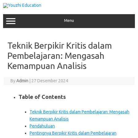
Skip
to
content
Menu
Teknik Berpikir Kritis dalam
Pembelajaran: Mengasah
Kemampuan Analisis
By
Admin
|
27 Desember 2024
Table of Contents
Teknik Berpikir Kritis dalam Pembelajaran: Mengasah
Kemampuan Analisis
Pendahuluan
Pentingnya Berpikir Kritis dalam Pembelajaran