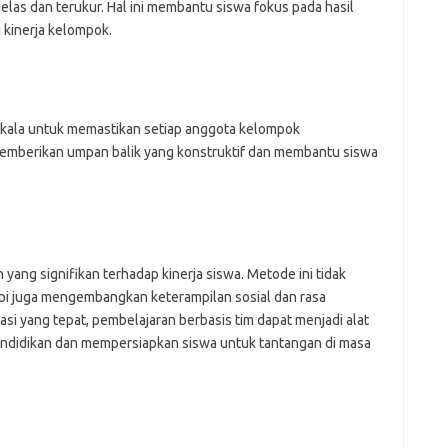
mr
elas dan terukur. Hal ini membantu siswa fokus pada hasil
p
 kinerja kelompok.
po
po
p
qu
fo
rkala untuk memastikan setiap anggota kelompok
be
 memberikan umpan balik yang konstruktif dan membantu siswa
a
aj
a
kl
ky
li
li
yang signifikan terhadap kinerja siswa. Metode ini tidak
li
pi juga mengembangkan keterampilan sosial dan rasa
mo
i yang tepat, pembelajaran berbasis tim dapat menjadi alat
o
endidikan dan mempersiapkan siswa untuk tantangan di masa
o
pa
re
Pai