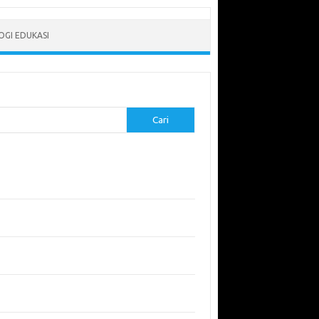
GI EDUKASI
Cari
-pos Terbaru
erapkan Pembelajaran Flipped Classroom:
l yang Efektif untuk Era Digital
didikan Lingkungan: Mengajarkan Siswa untuk
uli Bumi
garuh Lingkungan Belajar Terhadap Motivasi
Kinerja
emuan Sains yang Membentuk Karier Masa
an