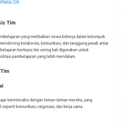
erbasis Tim
Men
Efek
Kat
is Tim
Arti
embelajaran yang melibatkan siswa bekerja dalam kelompok
Ino
mendorong kolaborasi, komunikasi, dan tanggung jawab antar
Met
elajaran berbasis tim sering kali digunakan untuk
Pen
ilitasi pembelajaran yang lebih mendalam.
Ris
 Tim
Tek
al
Ars
Agu
elajar berinteraksi dengan teman-teman mereka, yang
Juli
seperti komunikasi, negosiasi, dan kerja sama.
Jun
Mei