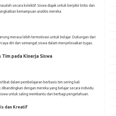
Apri
salah secara kolektif. Siswa diajak untuk berpikir kritis dan
Mar
eningkatkan kemampuan analitis mereka.
Feb
Jan
Des
erung merasa lebih termotivasi untuk belajar. Dukungan dari
rcaya diri dan semangat siswa dalam menyelesaikan tugas.
Nov
Okt
 Tim pada Kinerja Siswa
Sep
Agu
Juli
libat dalam pembelajaran berbasis tim sering kali
Jun
dibandingkan dengan mereka yang belajar secara individu.
Mei
iswa untuk saling membantu dan berbagi pengetahuan.
Apri
is dan Kreatif
Mar