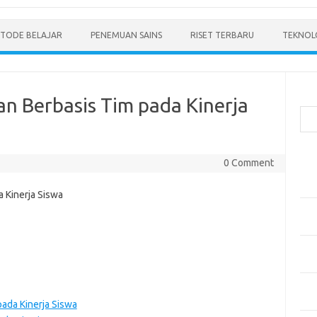
TODE BELAJAR
PENEMUAN SAINS
RISET TERBARU
TEKNOLO
Cari
n Berbasis Tim pada Kinerja
Pos
0 Comment
Men
Mode
Pen
Ped
Pen
dan 
Pen
Dep
ada Kinerja Siswa