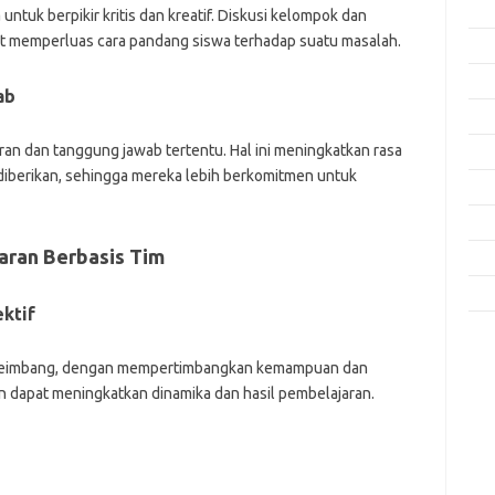
Feb
ntuk berpikir kritis dan kreatif. Diskusi kelompok dan
at memperluas cara pandang siswa terhadap suatu masalah.
Jan
Des
ab
Nov
ran dan tanggung jawab tertentu. Hal ini meningkatkan rasa
Okt
diberikan, sehingga mereka lebih berkomitmen untuk
Sep
Agu
aran Berbasis Tim
Mei
Apri
ktif
Kom
Tid
seimbang, dengan mempertimbangkan kemampuan dan
 dapat meningkatkan dinamika dan hasil pembelajaran.
jo
k
ke
m