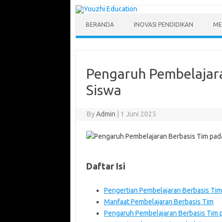
Skip
to
content
BERANDA
INOVASI PENDIDIKAN
ME
Pengaruh Pembelajara
Siswa
By
Admin
|
1 Juni 2025
Daftar Isi
Pengertian Pembelajaran Berbasis Tim
Manfaat Pembelajaran Berbasis Tim
Pengaruh Pembelajaran Berbasis Tim p