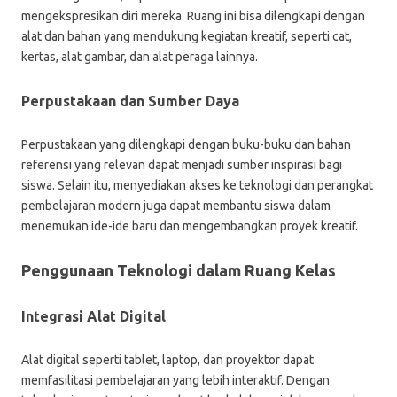
mengekspresikan diri mereka. Ruang ini bisa dilengkapi dengan
alat dan bahan yang mendukung kegiatan kreatif, seperti cat,
kertas, alat gambar, dan alat peraga lainnya.
Perpustakaan dan Sumber Daya
Perpustakaan yang dilengkapi dengan buku-buku dan bahan
referensi yang relevan dapat menjadi sumber inspirasi bagi
siswa. Selain itu, menyediakan akses ke teknologi dan perangkat
pembelajaran modern juga dapat membantu siswa dalam
menemukan ide-ide baru dan mengembangkan proyek kreatif.
Penggunaan Teknologi dalam Ruang Kelas
Integrasi Alat Digital
Alat digital seperti tablet, laptop, dan proyektor dapat
memfasilitasi pembelajaran yang lebih interaktif. Dengan