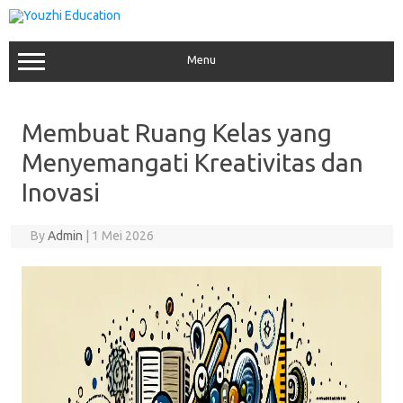
Skip
to
content
Menu
Membuat Ruang Kelas yang
Menyemangati Kreativitas dan
Inovasi
By
Admin
|
1 Mei 2026