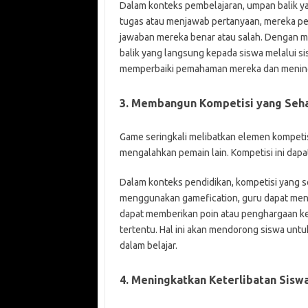
Dalam konteks pembelajaran, umpan balik ya
tugas atau menjawab pertanyaan, mereka pe
jawaban mereka benar atau salah. Dengan 
balik yang langsung kepada siswa melalui s
memperbaiki pemahaman mereka dan meningk
3. Membangun Kompetisi yang Seh
Game seringkali melibatkan elemen kompetis
mengalahkan pemain lain. Kompetisi ini dapa
Dalam konteks pendidikan, kompetisi yang s
menggunakan gamefication, guru dapat menci
dapat memberikan poin atau penghargaan ke
tertentu. Hal ini akan mendorong siswa untu
dalam belajar.
4. Meningkatkan Keterlibatan Sisw