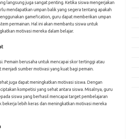
ng langsung juga sangat penting. Ketika siswa mengerjakan
Feb
rlu mendapatkan umpan balik yang segera tentang apakah
Jan
menggunakan gamefication, guru dapat memberikan umpan
Des
istem permainan. Hal ini akan membantu siswa untuk
atkan motivasi mereka dalam belajar.
Nov
Okt
at
Sep
i. Pemain berusaha untuk mencapai skor tertinggi atau
Agu
t menjadi sumber motivasi yang kuat bagi pemain.
Mei
ehat juga dapat meningkatkan motivasi siswa. Dengan
Apri
ptakan kompetisi yang sehat antara siswa. Misalnya, guru
pada siswa yang berhasil mencapai target pembelajaran
Kom
Tid
k bekerja lebih keras dan meningkatkan motivasi mereka
jo
k
a
ke
m