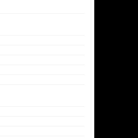
yusun Rencana Belajar yang Fleksibel dan
tif
egori
kel
vasi Pendidikan
ode Belajar
emuan Sains
et Terbaru
nologi Edukasi
ip
stus 2026
 2026
i 2026
 2026