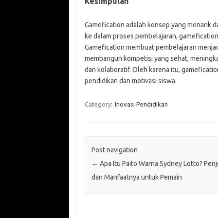
Kesimpulan
Gamefication adalah konsep yang menarik 
ke dalam proses pembelajaran, gamefication
Gamefication membuat pembelajaran menjad
membangun kompetisi yang sehat, meningkatk
dan kolaboratif. Oleh karena itu, gameficati
pendidikan dan motivasi siswa.
Category:
Inovasi Pendidikan
Post navigation
←
Apa Itu Paito Warna Sydney Lotto? Penj
dan Manfaatnya untuk Pemain