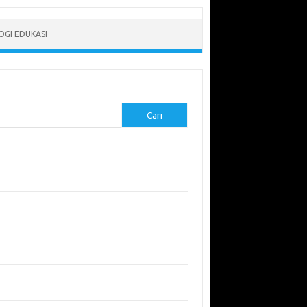
GI EDUKASI
Cari
-pos Terbaru
erapkan Pembelajaran Flipped Classroom:
l yang Efektif untuk Era Digital
didikan Lingkungan: Mengajarkan Siswa untuk
uli Bumi
garuh Lingkungan Belajar Terhadap Motivasi
Kinerja
emuan Sains yang Membentuk Karier Masa
an