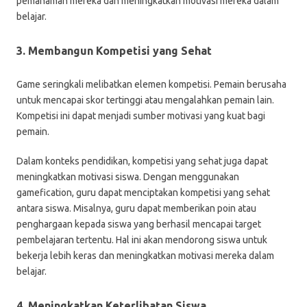
pemahaman mereka dan meningkatkan motivasi mereka dalam
belajar.
3. Membangun Kompetisi yang Sehat
Game seringkali melibatkan elemen kompetisi. Pemain berusaha
untuk mencapai skor tertinggi atau mengalahkan pemain lain.
Kompetisi ini dapat menjadi sumber motivasi yang kuat bagi
pemain.
Dalam konteks pendidikan, kompetisi yang sehat juga dapat
meningkatkan motivasi siswa. Dengan menggunakan
gamefication, guru dapat menciptakan kompetisi yang sehat
antara siswa. Misalnya, guru dapat memberikan poin atau
penghargaan kepada siswa yang berhasil mencapai target
pembelajaran tertentu. Hal ini akan mendorong siswa untuk
bekerja lebih keras dan meningkatkan motivasi mereka dalam
belajar.
4. Meningkatkan Keterlibatan Siswa