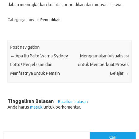
dalam meningkatkan kualitas pendidikan dan motivasi siswa.
Category:
Inovasi Pendidikan
Post navigation
←
Apa Itu Paito Warna Sydney
Menggunakan Visualisasi
Lotto? Penjelasan dan
untuk Memperkuat Proses
Manfaatnya untuk Pemain
Belajar
→
Tinggalkan Balasan
Batalkan balasan
Anda harus
masuk
untuk berkomentar.
Cari
Cari