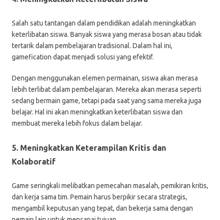
Salah satu tantangan dalam pendidikan adalah meningkatkan
keterlibatan siswa. Banyak siswa yang merasa bosan atau tidak
tertarik dalam pembelajaran tradisional. Dalam hal ini,
gamefication dapat menjadi solusi yang efektif.
Dengan menggunakan elemen permainan, siswa akan merasa
lebih terlibat dalam pembelajaran. Mereka akan merasa seperti
sedang bermain game, tetapi pada saat yang sama mereka juga
belajar. Hal ini akan meningkatkan keterlibatan siswa dan
membuat mereka lebih fokus dalam belajar.
5. Meningkatkan Keterampilan Kritis dan
Kolaboratif
Game seringkali melibatkan pemecahan masalah, pemikiran kritis,
dan kerja sama tim. Pemain harus berpikir secara strategis,
mengambil keputusan yang tepat, dan bekerja sama dengan
pemain lain untuk mencapai tujuan.