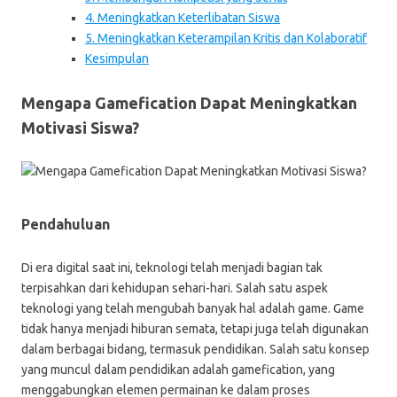
4. Meningkatkan Keterlibatan Siswa
5. Meningkatkan Keterampilan Kritis dan Kolaboratif
Kesimpulan
Mengapa Gamefication Dapat Meningkatkan
Motivasi Siswa?
Pendahuluan
Di era digital saat ini, teknologi telah menjadi bagian tak
terpisahkan dari kehidupan sehari-hari. Salah satu aspek
teknologi yang telah mengubah banyak hal adalah game. Game
tidak hanya menjadi hiburan semata, tetapi juga telah digunakan
dalam berbagai bidang, termasuk pendidikan. Salah satu konsep
yang muncul dalam pendidikan adalah gamefication, yang
menggabungkan elemen permainan ke dalam proses