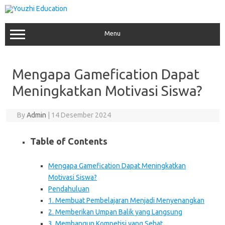
Skip
to
content
Menu
Mengapa Gamefication Dapat
Meningkatkan Motivasi Siswa?
By
Admin
|
14 Desember 2024
Table of Contents
Mengapa Gamefication Dapat Meningkatkan
Motivasi Siswa?
Pendahuluan
1. Membuat Pembelajaran Menjadi Menyenangkan
2. Memberikan Umpan Balik yang Langsung
3. Membangun Kompetisi yang Sehat