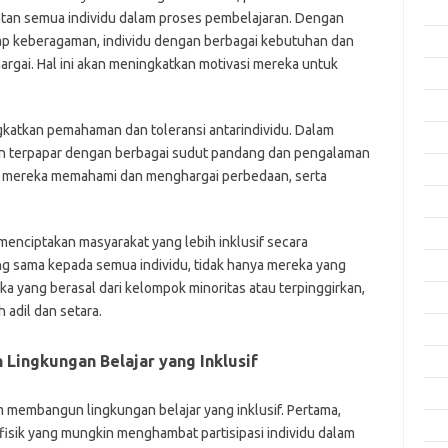
Apri
batan semua individu dalam proses pembelajaran. Dengan
p keberagaman, individu dengan berbagai kebutuhan dan
Mar
hargai. Hal ini akan meningkatkan motivasi mereka untuk
Feb
Jan
ngkatkan pemahaman dan toleransi antarindividu. Dalam
Des
akan terpapar dengan berbagai sudut pandang dan pengalaman
Nov
u mereka memahami dan menghargai perbedaan, serta
Okt
Sep
menciptakan masyarakat yang lebih inklusif secara
 sama kepada semua individu, tidak hanya mereka yang
Agu
ka yang berasal dari kelompok minoritas atau terpinggirkan,
Juli
adil dan setara.
Jun
Lingkungan Belajar yang Inklusif
Mei
Apri
m membangun lingkungan belajar yang inklusif. Pertama,
Mar
fisik yang mungkin menghambat partisipasi individu dalam