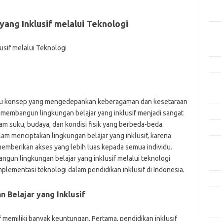
Men
Efek
ang Inklusif melalui Teknologi
Kat
Arti
Ino
Met
Pen
uatu konsep yang mengedepankan keberagaman dan kesetaraan
Ris
 membangun lingkungan belajar yang inklusif menjadi sangat
am suku, budaya, dan kondisi fisik yang berbeda-beda.
Tek
lam menciptakan lingkungan belajar yang inklusif, karena
memberikan akses yang lebih luas kepada semua individu.
Ars
ngun lingkungan belajar yang inklusif melalui teknologi
Agu
lementasi teknologi dalam pendidikan inklusif di Indonesia.
Juli
Belajar yang Inklusif
Jun
Mei
 memiliki banyak keuntungan. Pertama, pendidikan inklusif