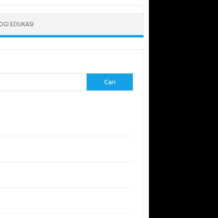
GI EDUKASI
Cari
-pos Terbaru
erapkan Pembelajaran Flipped Classroom:
l yang Efektif untuk Era Digital
didikan Lingkungan: Mengajarkan Siswa untuk
uli Bumi
garuh Lingkungan Belajar Terhadap Motivasi
Kinerja
emuan Sains yang Membentuk Karier Masa
an