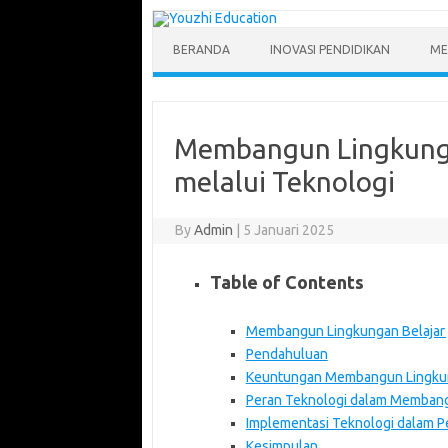
Skip
to
content
BERANDA
INOVASI PENDIDIKAN
ME
Membangun Lingkungan
melalui Teknologi
By
Admin
|
5 Januari 2025
Table of Contents
Membangun Lingkungan Belajar y
Pendahuluan
Keuntungan Membangun Lingkung
Peran Teknologi dalam Membangu
Implementasi Teknologi dalam Pen
Kesimpulan