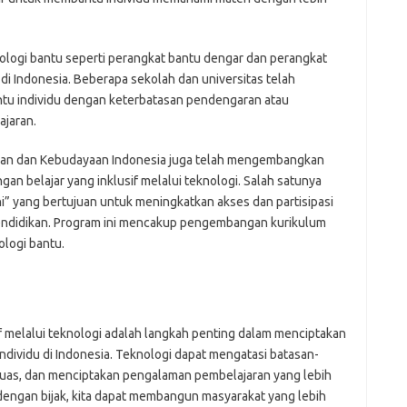
mr
p
po
po
nologi bantu seperti perangkat bantu dengar dan perangkat
p
 di Indonesia. Beberapa sekolah dan universitas telah
qu
antu individu dengan keterbatasan pendengaran atau
fo
ajaran.
be
a
ikan dan Kebudayaan Indonesia juga telah mengembangkan
aj
a
 belajar yang inklusif melalui teknologi. Salah satunya
kl
i” yang bertujuan untuk meningkatkan akses dan partisipasi
ky
endidikan. Program ini mencakup pengembangan kurikulum
li
ologi bantu.
li
li
mo
o
o
pa
 melalui teknologi adalah langkah penting dalam menciptakan
re
individu di Indonesia. Teknologi dapat mengatasi batasan-
 luas, dan menciptakan pengalaman pembelajaran yang lebih
Pai
dengan bijak, kita dapat membangun masyarakat yang lebih