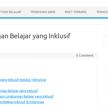
TODE BELAJAR
PENEMUAN SAINS
RISET TERBARU
TEKNOLO
Cari
 Belajar yang Inklusif
Pos
0 Comment
Men
Mode
Pen
Ped
ang Inklusif melalui Teknologi
Pen
dan 
an Belajar yang Inklusif
n Lingkungan Belajar yang Inklusif
Pen
didikan Inklusif di Indonesia
Dep