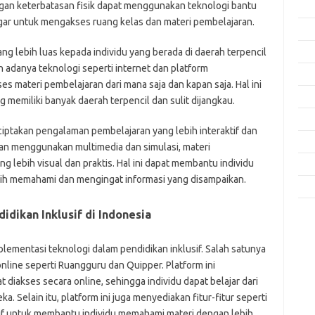
ngan keterbatasan fisik dapat menggunakan teknologi bantu
Feb
ngar untuk mengakses ruang kelas dan materi pembelajaran.
Jan
g lebih luas kepada individu yang berada di daerah terpencil
Des
n adanya teknologi seperti internet dan platform
Nov
s materi pembelajaran dari mana saja dan kapan saja. Hal ini
Okt
 memiliki banyak daerah terpencil dan sulit dijangkau.
Sep
iptakan pengalaman pembelajaran yang lebih interaktif dan
Agu
gan menggunakan multimedia dan simulasi, materi
g lebih visual dan praktis. Hal ini dapat membantu individu
Mei
bih memahami dan mengingat informasi yang disampaikan.
Apri
dikan Inklusif di Indonesia
Kom
Tid
lementasi teknologi dalam pendidikan inklusif. Salah satunya
line seperti Ruangguru dan Quipper. Platform ini
jo
k
diakses secara online, sehingga individu dapat belajar dari
ke
. Selain itu, platform ini juga menyediakan fitur-fitur seperti
m
ktif untuk membantu individu memahami materi dengan lebih