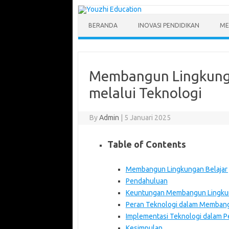
Skip
to
content
BERANDA
INOVASI PENDIDIKAN
ME
Membangun Lingkungan
melalui Teknologi
By
Admin
|
5 Januari 2025
Table of Contents
Membangun Lingkungan Belajar y
Pendahuluan
Keuntungan Membangun Lingkung
Peran Teknologi dalam Membangu
Implementasi Teknologi dalam Pen
Kesimpulan