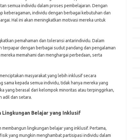
Apri
batan semua individu dalam proses pembelajaran. Dengan
p keberagaman, individu dengan berbagai kebutuhan dan
Mar
hargai. Hal ini akan meningkatkan motivasi mereka untuk
Feb
Jan
ngkatkan pemahaman dan toleransi antarindividu. Dalam
Des
akan terpapar dengan berbagai sudut pandang dan pengalaman
Nov
u mereka memahami dan menghargai perbedaan, serta
Okt
Sep
menciptakan masyarakat yang lebih inklusif secara
 sama kepada semua individu, tidak hanya mereka yang
Agu
ka yang berasal dari kelompok minoritas atau terpinggirkan,
Juli
adil dan setara.
Jun
Lingkungan Belajar yang Inklusif
Mei
Apri
m membangun lingkungan belajar yang inklusif. Pertama,
Mar
fisik yang mungkin menghambat partisipasi individu dalam