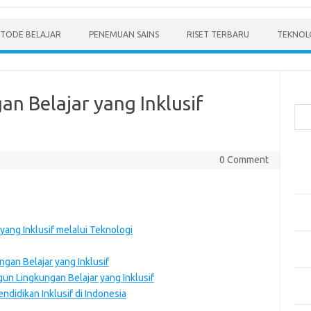
TODE BELAJAR
PENEMUAN SAINS
RISET TERBARU
TEKNOLO
Cari
 Belajar yang Inklusif
Pos
0 Comment
Men
Mode
Pen
Ped
ang Inklusif melalui Teknologi
Pen
dan 
an Belajar yang Inklusif
n Lingkungan Belajar yang Inklusif
Pen
didikan Inklusif di Indonesia
Dep