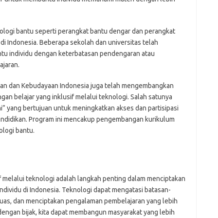
mr
p
po
po
nologi bantu seperti perangkat bantu dengar dan perangkat
p
 di Indonesia. Beberapa sekolah dan universitas telah
qu
antu individu dengan keterbatasan pendengaran atau
fo
ajaran.
be
a
ikan dan Kebudayaan Indonesia juga telah mengembangkan
aj
a
 belajar yang inklusif melalui teknologi. Salah satunya
kl
i” yang bertujuan untuk meningkatkan akses dan partisipasi
ky
endidikan. Program ini mencakup pengembangan kurikulum
li
ologi bantu.
li
li
mo
o
o
pa
 melalui teknologi adalah langkah penting dalam menciptakan
re
individu di Indonesia. Teknologi dapat mengatasi batasan-
 luas, dan menciptakan pengalaman pembelajaran yang lebih
Pai
dengan bijak, kita dapat membangun masyarakat yang lebih