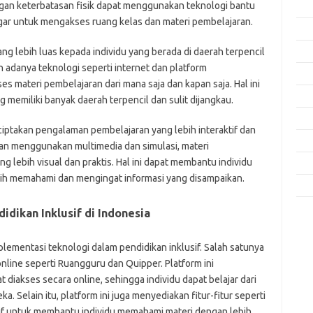
ngan keterbatasan fisik dapat menggunakan teknologi bantu
Feb
ngar untuk mengakses ruang kelas dan materi pembelajaran.
Jan
g lebih luas kepada individu yang berada di daerah terpencil
Des
n adanya teknologi seperti internet dan platform
Nov
s materi pembelajaran dari mana saja dan kapan saja. Hal ini
Okt
 memiliki banyak daerah terpencil dan sulit dijangkau.
Sep
iptakan pengalaman pembelajaran yang lebih interaktif dan
Agu
gan menggunakan multimedia dan simulasi, materi
g lebih visual dan praktis. Hal ini dapat membantu individu
Mei
bih memahami dan mengingat informasi yang disampaikan.
Apri
dikan Inklusif di Indonesia
Kom
Tid
lementasi teknologi dalam pendidikan inklusif. Salah satunya
line seperti Ruangguru dan Quipper. Platform ini
jo
k
diakses secara online, sehingga individu dapat belajar dari
ke
. Selain itu, platform ini juga menyediakan fitur-fitur seperti
m
ktif untuk membantu individu memahami materi dengan lebih