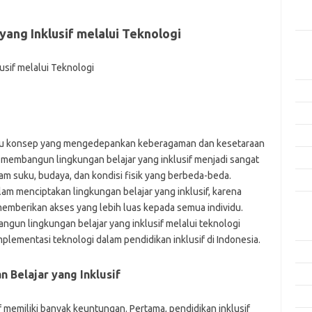
Men
Efek
ang Inklusif melalui Teknologi
Kat
Arti
Ino
Met
Pen
uatu konsep yang mengedepankan keberagaman dan kesetaraan
Ris
 membangun lingkungan belajar yang inklusif menjadi sangat
am suku, budaya, dan kondisi fisik yang berbeda-beda.
Tek
lam menciptakan lingkungan belajar yang inklusif, karena
memberikan akses yang lebih luas kepada semua individu.
Ars
ngun lingkungan belajar yang inklusif melalui teknologi
Agu
lementasi teknologi dalam pendidikan inklusif di Indonesia.
Juli
Belajar yang Inklusif
Jun
Mei
 memiliki banyak keuntungan. Pertama, pendidikan inklusif