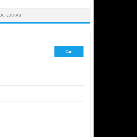
GI EDUKASI
Cari
-pos Terbaru
erapkan Pembelajaran Flipped Classroom:
l yang Efektif untuk Era Digital
didikan Lingkungan: Mengajarkan Siswa untuk
uli Bumi
garuh Lingkungan Belajar Terhadap Motivasi
Kinerja
emuan Sains yang Membentuk Karier Masa
an