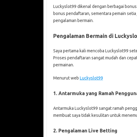
Luckyslot99 dikenal dengan berbagai bonus
bonus pendaftaran, sementara pemain seti
pengalaman bermain.
Pengalaman Bermain di Luckysl
Saya pertama kali mencoba Luckyslot99 sete
Proses pendaftaran sangat mudah dan cepat.
permainan.
Menurut web
Luckyslot99
1. Antarmuka yang Ramah Penggun
Antarmuka Luckyslot99 sangat ramah pengg
membuat saya tidak kesulitan untuk menemu
2. Pengalaman Live Betting