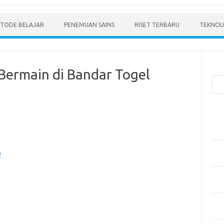
TODE BELAJAR
PENEMUAN SAINS
RISET TERBARU
TEKNOLO
Cari
ermain di Bandar Togel
Pos
Men
Mode
Pen
9
Ped
Pen
dan 
Pen
Dep