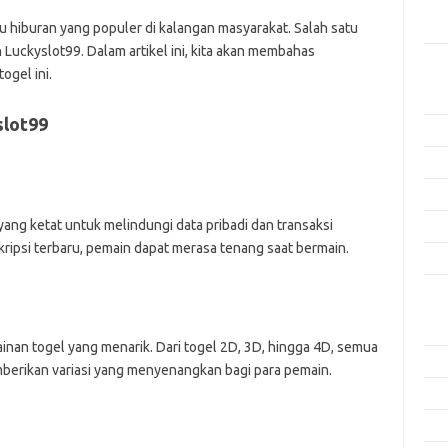
Men
tu hiburan yang populer di kalangan masyarakat. Salah satu
Efek
 Luckyslot99. Dalam artikel ini, kita akan membahas
Kat
ogel ini.
Arti
slot99
Ino
Met
Pen
g ketat untuk melindungi data pribadi dan transaksi
Ris
ipsi terbaru, pemain dapat merasa tenang saat bermain.
Tek
Ars
Agu
inan togel yang menarik. Dari togel 2D, 3D, hingga 4D, semua
Juli
mberikan variasi yang menyenangkan bagi para pemain.
Jun
Mei