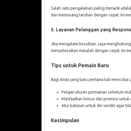
Salah satu pengalaman paling menarik adalah 
dan memasang taruhan dengan cepat. Ini m
3. Layanan Pelanggan yang Respons
Jika mengalami kesulitan, saya menghubung
menyelesaikan masalah dengan cepat. Ini m
Tips untuk Pemain Baru
Bagi Anda yang baru pertama kali mencoba L
Pelajari aturan permainan sebelum mul
Manfaatkan bonus dan promosi untuk 
Atur batasan untuk diri sendiri agar ti
Kesimpulan