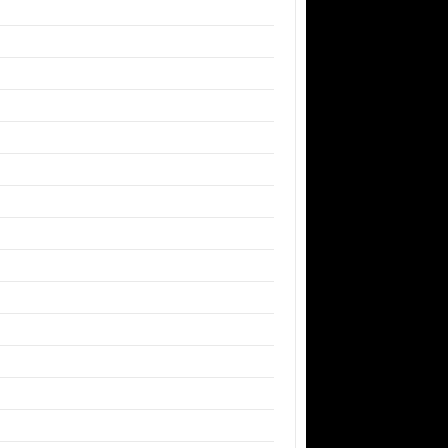
l 2026
et 2026
ruari 2026
uari 2026
ember 2025
ember 2025
ober 2025
tember 2025
stus 2025
 2025
i 2025
 2025
l 2025
et 2025