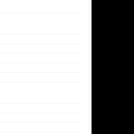
yusun Rencana Belajar yang Fleksibel dan
tif
egori
kel
vasi Pendidikan
ode Belajar
emuan Sains
et Terbaru
nologi Edukasi
ip
stus 2026
 2026
i 2026
 2026