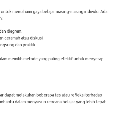
mr
p
 untuk memahami gaya belajar masing-masing individu. Ada
po
po
n:
p
qu
 dan diagram.
fo
n ceramah atau diskusi.
be
ngsung dan praktik.
a
aj
a
lam memilih metode yang paling efektif untuk menyerap
kl
ky
li
li
li
mo
ar dapat melakukan beberapa tes atau refleksi terhadap
o
embantu dalam menyusun rencana belajar yang lebih tepat
o
pa
re
Pai