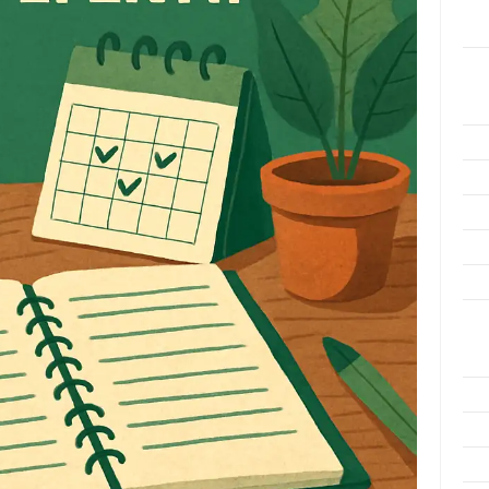
Men
Efek
Kat
Arti
Ino
Met
Pen
Ris
Tek
Ars
Agu
Juli
Jun
Mei