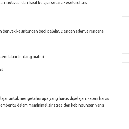
an motivasi dan hasil belajar secara keseluruhan.
Feb
Jan
Des
Nov
n banyak keuntungan bagi pelajar. Dengan adanya rencana,
Okt
Sep
endalam tentang materi.
Agu
Mei
ik.
Apri
Kom
Tid
ajar untuk mengetahui apa yang harus dipelajari, kapan harus
ga membantu dalam meminimalisir stres dan kebingungan yang
jo
k
ke
m