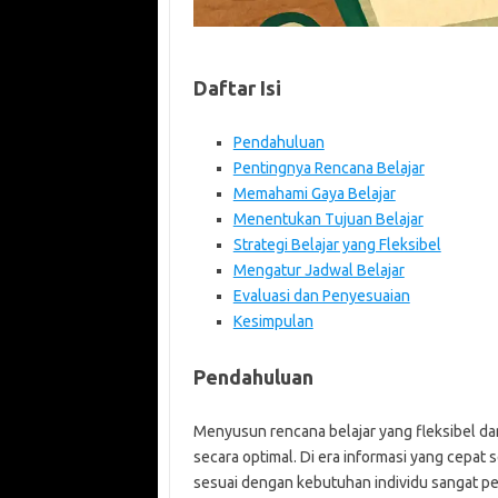
Daftar Isi
Pendahuluan
Pentingnya Rencana Belajar
Memahami Gaya Belajar
Menentukan Tujuan Belajar
Strategi Belajar yang Fleksibel
Mengatur Jadwal Belajar
Evaluasi dan Penyesuaian
Kesimpulan
Pendahuluan
Menyusun rencana belajar yang fleksibel dan
secara optimal. Di era informasi yang cepat
sesuai dengan kebutuhan individu sangat pe