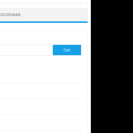
GI EDUKASI
Cari
-pos Terbaru
erapkan Pembelajaran Flipped Classroom:
l yang Efektif untuk Era Digital
didikan Lingkungan: Mengajarkan Siswa untuk
uli Bumi
garuh Lingkungan Belajar Terhadap Motivasi
Kinerja
emuan Sains yang Membentuk Karier Masa
an