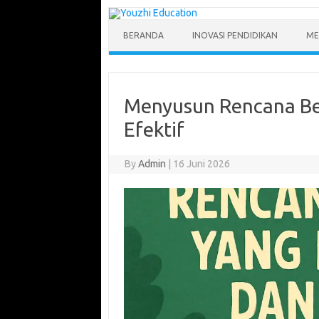
Skip
to
content
BERANDA
INOVASI PENDIDIKAN
ME
Menyusun Rencana Bel
Efektif
By
Admin
|
16 Juni 2026