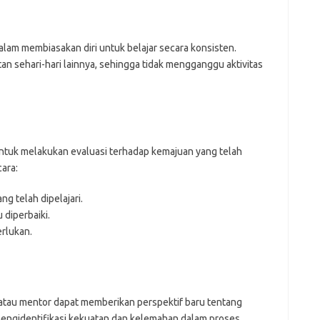
lam membiasakan diri untuk belajar secara konsisten.
tan sehari-hari lainnya, sehingga tidak mengganggu aktivitas
 untuk melakukan evaluasi terhadap kemajuan yang telah
cara:
g telah dipelajari.
 diperbaiki.
erlukan.
atau mentor dapat memberikan perspektif baru tentang
mengidentifikasi kekuatan dan kelemahan dalam proses