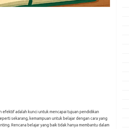
Apri
Mar
Feb
Jan
Des
Nov
Okt
Sep
Agu
Juli
Jun
Mei
 efektif adalah kunci untuk mencapai tujuan pendidikan
Apri
 seperti sekarang, kemampuan untuk belajar dengan cara yang
Mar
nting. Rencana belajar yang baik tidak hanya membantu dalam