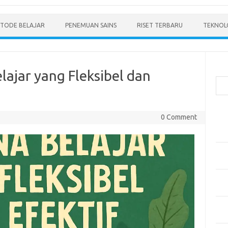
TODE BELAJAR
PENEMUAN SAINS
RISET TERBARU
TEKNOLO
Cari
ajar yang Fleksibel dan
Pos
0 Comment
Men
Mode
Pen
Ped
Pen
dan 
Pen
Dep