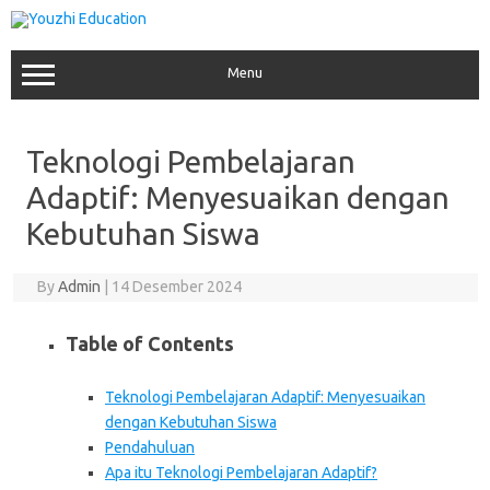
Skip
to
content
Menu
Teknologi Pembelajaran
Adaptif: Menyesuaikan dengan
Kebutuhan Siswa
By
Admin
|
14 Desember 2024
Table of Contents
Teknologi Pembelajaran Adaptif: Menyesuaikan
dengan Kebutuhan Siswa
Pendahuluan
Apa itu Teknologi Pembelajaran Adaptif?