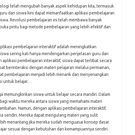
mr
knologi telah mengubah banyak aspek kehidupan kita, termasuk
p
 guru dan siswa kini dapat memanfaatkan aplikasi pembelajaran
po
po
iswa. Revolusi pembelajaran ini telah membawa banyak
p
buka pintu bagi metode pembelajaran yang lebih efektif dan
qu
fo
be
plikasi pembelajaran interaktif adalah meningkatkan
a
aj
siswa sering kali hanya mendengarkan penjelasan guru dan
a
plikasi pembelajaran interaktif, siswa dapat terlibat secara
kl
at berinteraksi dengan materi pelajaran melalui permainan,
ky
embuat pembelajaran menjadi lebih menarik dan menyenangkan
li
i untuk belajar.
li
li
mo
 juga memungkinkan siswa untuk belajar secara mandiri. Dalam
o
membagi waktu mereka antara siswa yang memahami materi
o
bahan. Namun, dengan aplikasi pembelajaran interaktif,
pa
a sendiri. Mereka dapat mengulang materi yang sulit
re
lebih menantang jika mereka sudah menguasai konsep dasar.
elajar sesuai dengan kebutuhan dan kemampuannya sendiri.
Pai