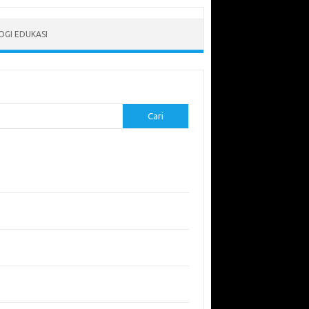
GI EDUKASI
Cari
-pos Terbaru
erapkan Pembelajaran Flipped Classroom:
l yang Efektif untuk Era Digital
didikan Lingkungan: Mengajarkan Siswa untuk
uli Bumi
garuh Lingkungan Belajar Terhadap Motivasi
Kinerja
emuan Sains yang Membentuk Karier Masa
an