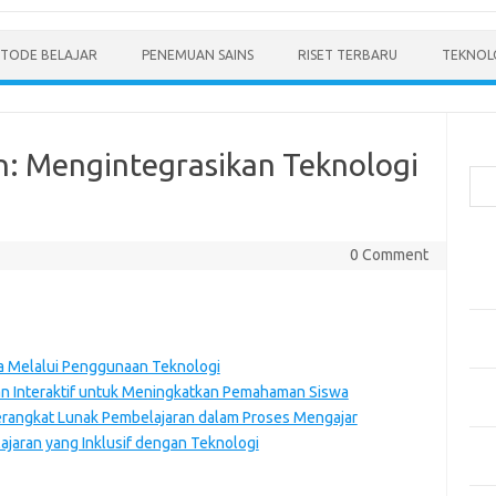
TODE BELAJAR
PENEMUAN SAINS
RISET TERBARU
TEKNOLO
Cari
n: Mengintegrasikan Teknologi
Pos
0 Comment
Men
Mode
Pen
Ped
a Melalui Penggunaan Teknologi
Pen
an Interaktif untuk Meningkatkan Pemahaman Siswa
dan 
angkat Lunak Pembelajaran dalam Proses Mengajar
aran yang Inklusif dengan Teknologi
Pen
Dep