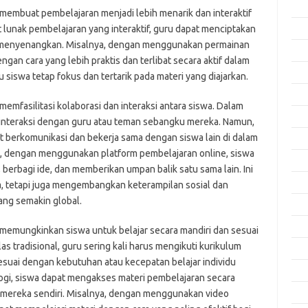
Apri
membuat pembelajaran menjadi lebih menarik dan interaktif
unak pembelajaran yang interaktif, guru dapat menciptakan
Mar
n menyenangkan. Misalnya, dengan menggunakan permainan
Feb
engan cara yang lebih praktis dan terlibat secara aktif dalam
Jan
siswa tetap fokus dan tertarik pada materi yang diajarkan.
Des
memfasilitasi kolaborasi dan interaksi antara siswa. Dalam
Nov
berinteraksi dengan guru atau teman sebangku mereka. Namun,
 berkomunikasi dan bekerja sama dengan siswa lain di dalam
Okt
ya, dengan menggunakan platform pembelajaran online, siswa
Sep
 berbagi ide, dan memberikan umpan balik satu sama lain. Ini
Agu
a, tetapi juga mengembangkan keterampilan sosial dan
yang semakin global.
Juli
Jun
 memungkinkan siswa untuk belajar secara mandiri dan sesuai
s tradisional, guru sering kali harus mengikuti kurikulum
Mei
esuai dengan kebutuhan atau kecepatan belajar individu
Apri
gi, siswa dapat mengakses materi pembelajaran secara
Mar
 mereka sendiri. Misalnya, dengan menggunakan video