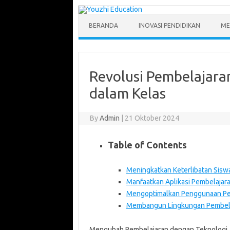
Skip
to
content
BERANDA
INOVASI PENDIDIKAN
ME
Revolusi Pembelajara
dalam Kelas
By
Admin
|
21 Oktober 2024
Table of Contents
Meningkatkan Keterlibatan Sisw
Manfaatkan Aplikasi Pembelajar
Mengoptimalkan Penggunaan Per
Membangun Lingkungan Pembelaj
Mengubah Pembelajaran dengan Teknologi