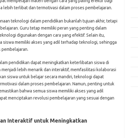
pat mempelajari materi dengan cara yang paling efektif bagi
Feb
 lebih terlibat dan termotivasi dalam proses pembelajaran.
Jan
aan teknologi dalam pendidikan bukanlah tujuan akhir, tetapi
Des
belajaran. Guru tetap memiliki peran yang penting dalam
Nov
ologi digunakan dengan cara yang efektif. Selain itu,
siswa memiliki akses yang adil terhadap teknologi, sehingga
Okt
s pembelajaran.
Sep
Agu
lam pendidikan dapat meningkatkan keterlibatan siswa di
njadi lebih menarik dan interaktif, memfasilitasi kolaborasi
Mei
kan siswa untuk belajar secara mandiri, teknologi dapat
Apri
termotivasi dalam proses pembelajaran. Namun, penting untuk
mastikan bahwa semua siswa memiliki akses yang adil
Kom
dapat menciptakan revolusi pembelajaran yang sesuai dengan
Tid
jo
an Interaktif untuk Meningkatkan
k
ke
m