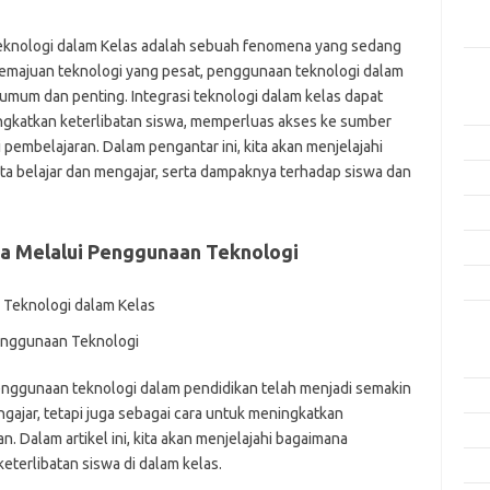
Men
Efek
eknologi dalam Kelas adalah sebuah fenomena yang sedang
n kemajuan teknologi yang pesat, penggunaan teknologi dalam
Kat
umum dan penting. Integrasi teknologi dalam kelas dapat
Arti
ngkatkan keterlibatan siswa, memperluas akses ke sumber
Ino
 pembelajaran. Dalam pengantar ini, kita akan menjelajahi
ta belajar dan mengajar, serta dampaknya terhadap siswa dan
Met
Pen
Ris
a Melalui Penggunaan Teknologi
Tek
Ars
enggunaan Teknologi
Agu
enggunaan teknologi dalam pendidikan telah menjadi semakin
Juli
gajar, tetapi juga sebagai cara untuk meningkatkan
Jun
. Dalam artikel ini, kita akan menjelajahi bagaimana
terlibatan siswa di dalam kelas.
Mei