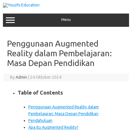
Skip
to
content
Menu
Penggunaan Augmented
Reality dalam Pembelajaran:
Masa Depan Pendidikan
By
Admin
|
24 Oktober 2024
Table of Contents
Penggunaan Augmented Reality dalam
Pembelajaran: Masa Depan Pendidikan
Pendahuluan
Apa itu Augmented Reality?