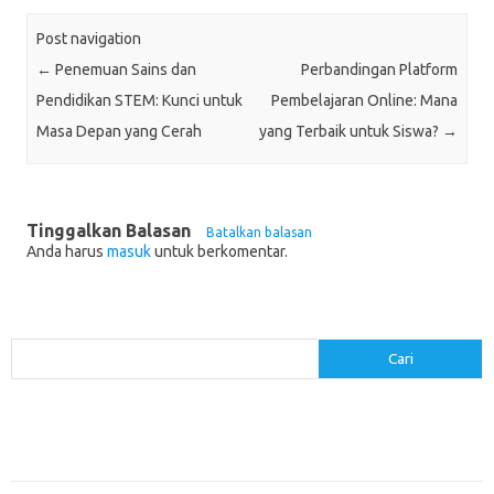
Post navigation
←
Penemuan Sains dan
Perbandingan Platform
Pendidikan STEM: Kunci untuk
Pembelajaran Online: Mana
Masa Depan yang Cerah
yang Terbaik untuk Siswa?
→
Tinggalkan Balasan
Batalkan balasan
Anda harus
masuk
untuk berkomentar.
Cari
Cari
Pos-pos Terbaru
Menerapkan Pembelajaran Flipped Classroom: Model yang Efektif untuk
Era Digital