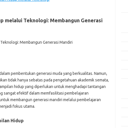
Men
Efek
up melalui Teknologi: Membangun Generasi
Kat
Arti
Ino
Met
Pen
Ris
g dalam pembentukan generasi muda yang berkualitas. Namun,
Tek
didikan tidak hanya sebatas pada pengetahuan akademik semata,
ampilan hidup yang diperlukan untuk menghadapi tantangan
Ars
ng sangat efektif dalam memfasilitasi pembelajaran
Agu
a untuk membangun generasi mandiri melalui pembelajaran
Juli
menjadi fokus utama.
Jun
ilan Hidup
Mei