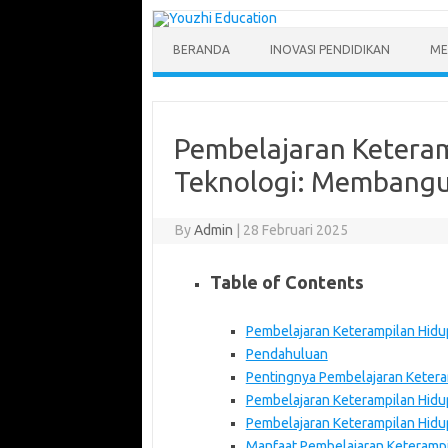
Skip
to
content
BERANDA
INOVASI PENDIDIKAN
ME
Pembelajaran Keteram
Teknologi: Membangu
By
Admin
|
28 Februari 2025
Table of Contents
Pembelajaran Keterampilan Hidu
Pendahuluan
Pentingnya Pembelajaran Ketera
Pembelajaran Keterampilan Hidu
Pembelajaran Keterampilan Hidup
Manfaat Pembelajaran Keterampi