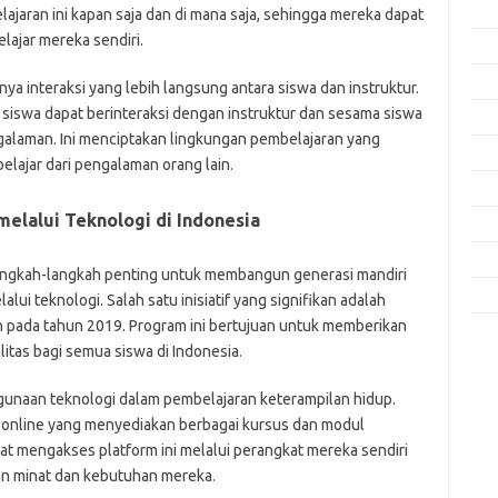
Feb
jaran ini kapan saja dan di mana saja, sehingga mereka dapat
lajar mereka sendiri.
Jan
Des
ya interaksi yang lebih langsung antara siswa dan instruktur.
 siswa dapat berinteraksi dengan instruktur dan sesama siswa
Nov
ngalaman. Ini menciptakan lingkungan pembelajaran yang
Okt
lajar dari pengalaman orang lain.
Sep
elalui Teknologi di Indonesia
Agu
Mei
langkah-langkah penting untuk membangun generasi mandiri
Apri
ui teknologi. Salah satu inisiatif yang signifikan adalah
n pada tahun 2019. Program ini bertujuan untuk memberikan
Kom
itas bagi semua siswa di Indonesia.
Tid
unaan teknologi dalam pembelajaran keterampilan hidup.
jo
online yang menyediakan berbagai kursus dan modul
k
at mengakses platform ini melalui perangkat mereka sendiri
ke
an minat dan kebutuhan mereka.
m