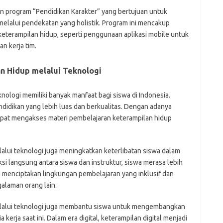
mr
an program “Pendidikan Karakter” yang bertujuan untuk
p
po
lalui pendekatan yang holistik. Program ini mencakup
po
eterampilan hidup, seperti penggunaan aplikasi mobile untuk
p
 kerja tim.
qu
fo
be
n Hidup melalui Teknologi
a
aj
nologi memiliki banyak manfaat bagi siswa di Indonesia.
a
idikan yang lebih luas dan berkualitas. Dengan adanya
kl
ky
 dapat mengakses materi pembelajaran keterampilan hidup
li
li
li
alui teknologi juga meningkatkan keterlibatan siswa dalam
mo
i langsung antara siswa dan instruktur, siswa merasa lebih
o
o
juga menciptakan lingkungan pembelajaran yang inklusif dan
pa
alaman orang lain.
re
elalui teknologi juga membantu siswa untuk mengembangkan
Pai
 kerja saat ini. Dalam era digital, keterampilan digital menjadi