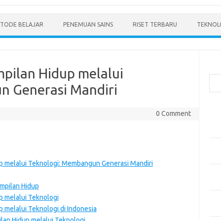
TODE BELAJAR
PENEMUAN SAINS
RISET TERBARU
TEKNOLO
Cari
pilan Hidup melalui
n Generasi Mandiri
Pos
0 Comment
Men
Mode
Pen
Ped
p melalui Teknologi: Membangun Generasi Mandiri
Pen
dan 
mpilan Hidup
p melalui Teknologi
Pen
 melalui Teknologi di Indonesia
Dep
lan Hidup melalui Teknologi