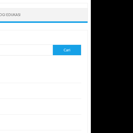
GI EDUKASI
Cari
-pos Terbaru
erapkan Pembelajaran Flipped Classroom:
l yang Efektif untuk Era Digital
didikan Lingkungan: Mengajarkan Siswa untuk
uli Bumi
garuh Lingkungan Belajar Terhadap Motivasi
Kinerja
emuan Sains yang Membentuk Karier Masa
an