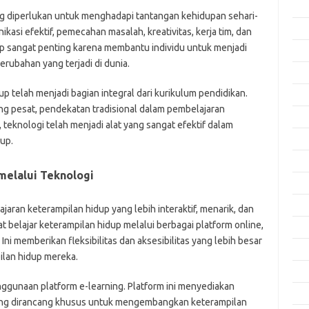
Apri
ng diperlukan untuk menghadapi tantangan kehidupan sehari-
Mar
ikasi efektif, pemecahan masalah, kreativitas, kerja tim, dan
up sangat penting karena membantu individu untuk menjadi
Feb
erubahan yang terjadi di dunia.
Jan
p telah menjadi bagian integral dari kurikulum pendidikan.
Des
 pesat, pendekatan tradisional dalam pembelajaran
Nov
 teknologi telah menjadi alat yang sangat efektif dalam
Okt
up.
Sep
melalui Teknologi
Agu
Juli
aran keterampilan hidup yang lebih interaktif, menarik, dan
t belajar keterampilan hidup melalui berbagai platform online,
Jun
Ini memberikan fleksibilitas dan aksesibilitas yang lebih besar
Mei
lan hidup mereka.
Apri
ggunaan platform e-learning. Platform ini menyediakan
Mar
ang dirancang khusus untuk mengembangkan keterampilan