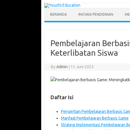
Skip
to
content
BERANDA
INOVASI PENDIDIKAN
ME
Pembelajaran Berbas
Keterlibatan Siswa
By
Admin
|
15 Juni 2025
Daftar Isi
Pengertian Pembelajaran Berbasis Ga
Manfaat Pembelajaran Berbasis Game
Strategi Implementasi Pembelajaran B