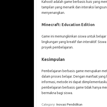
Kahoot! adalah game berbasis kuis yang mem
tampilan yang menarik dan interaksi langsu
menyenangkan.
Minecraft: Education Edition
Game ini memungkinkan siswa untuk belajar 
lingkungan yang kreatif dan interaktif. Sis
proyek pembelajaran.
Kesimpulan
Pembelajaran berbasis game merupakan meto
dalam proses belajar. Dengan manfaat yang b
informasi, metode ini dapat diimplementasik
pembelajaran berbasis game tidak hanya mem
bermakna bagi siswa.
Category:
Inovasi Pendidikan