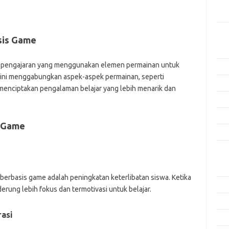
Men
Efek
Kat
sis Game
Arti
e pengajaran yang menggunakan elemen permainan untuk
Ino
 ini menggabungkan aspek-aspek permainan, seperti
Met
 menciptakan pengalaman belajar yang lebih menarik dan
Pen
Ris
s Game
Tek
Ars
Agu
berbasis game adalah peningkatan keterlibatan siswa. Ketika
Juli
erung lebih fokus dan termotivasi untuk belajar.
Jun
asi
Mei