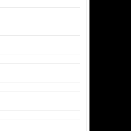
l 2026
et 2026
ruari 2026
uari 2026
ember 2025
ember 2025
ober 2025
tember 2025
stus 2025
 2025
i 2025
 2025
l 2025
et 2025