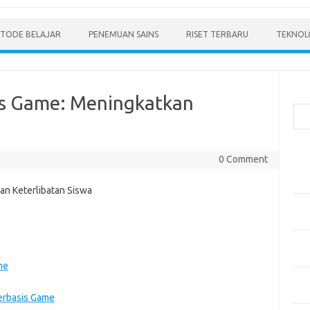
TODE BELAJAR
PENEMUAN SAINS
RISET TERBARU
TEKNOLO
Cari
is Game: Meningkatkan
Pos
0 Comment
Men
Mode
Pen
Ped
Pen
dan 
me
Pen
Dep
erbasis Game