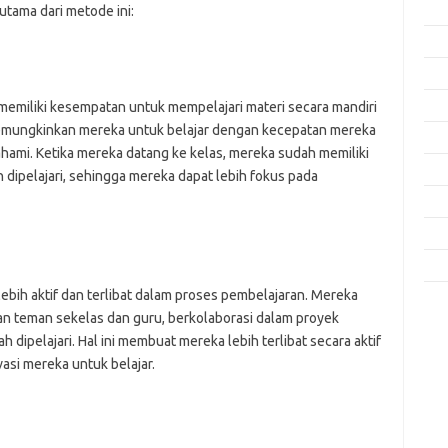
Feb
tama dari metode ini:
Jan
Des
Nov
memiliki kesempatan untuk mempelajari materi secara mandiri
 memungkinkan mereka untuk belajar dengan kecepatan mereka
Okt
ahami. Ketika mereka datang ke kelas, mereka sudah memiliki
Sep
ipelajari, sehingga mereka dapat lebih fokus pada
Agu
Mei
Apri
ebih aktif dan terlibat dalam proses pembelajaran. Mereka
Kom
n teman sekelas dan guru, berkolaborasi dalam proyek
Tid
dipelajari. Hal ini membuat mereka lebih terlibat secara aktif
si mereka untuk belajar.
jo
k
ke
m