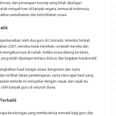
Apri
borasi, dan penerapan konsep yang telah dipelajari
elah menjadi tren di banyak negara, termasuk Indonesia,
Mar
katkan pemahaman dan keterlibatan siswa.
Feb
alik
Jan
Des
iperkenalkan oleh dua guru di Colorado, Amerika Serikat,
Nov
ahun 2007, mereka mulai merekam ceramah mereka dan
 mengaksesnya di rumah. Ketika siswa datang ke kelas,
Okt
g telah dipelajari melalui diskusi dan kegiatan kolaboratif.
Sep
Agu
ningkatkan hasil belajar siswa. Bergmann dan Sams
an terlibat dalam pembelajaran, serta mencapai hasil yang
Juli
hasilan metode ini menyebar dengan cepat, dan sejak itu,
Jun
 oleh banyak guru di seluruh dunia.
Mei
Terbalik
Apri
Mar
erapa keuntungan yang membuatnya menarik bagi guru dan