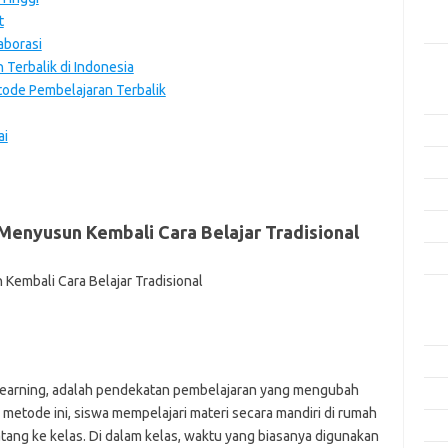
Men
t
Efek
aborasi
Terbalik di Indonesia
Kat
ode Pembelajaran Terbalik
Arti
Ino
ai
Met
Pen
Ris
Menyusun Kembali Cara Belajar Tradisional
Tek
Ars
Agu
Juli
 learning, adalah pendekatan pembelajaran yang mengubah
Jun
m metode ini, siswa mempelajari materi secara mandiri di rumah
Mei
tang ke kelas. Di dalam kelas, waktu yang biasanya digunakan