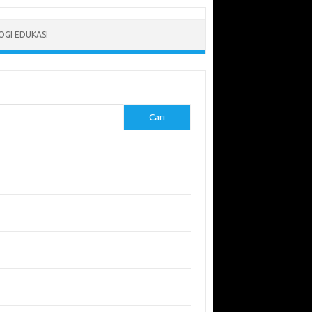
GI EDUKASI
Cari
-pos Terbaru
erapkan Pembelajaran Flipped Classroom:
l yang Efektif untuk Era Digital
didikan Lingkungan: Mengajarkan Siswa untuk
uli Bumi
garuh Lingkungan Belajar Terhadap Motivasi
Kinerja
emuan Sains yang Membentuk Karier Masa
an