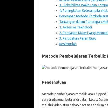
3. Fleksibilitas Waktu dan Tempa
4. Peningkatan Keterampilan Kol
Penerapan Metode Pembelajaran 
Tantangan dalam Penerapan Met
1. Akses ke Teknologi
2. Persiapan Materi yang Memad
3. Perubahan Peran Guru
Kesimpulan
Metode Pembelajaran Terbalik: 
Pendahuluan
Metode pembelajaran terbalik, atau flipped
cara tradisional belajar di dalam kelas. Dala
melalui video atau bahan bacaan sebelum da