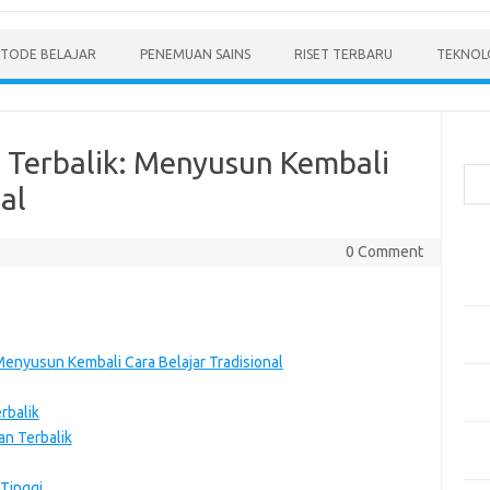
TODE BELAJAR
PENEMUAN SAINS
RISET TERBARU
TEKNOLO
Cari
Terbalik: Menyusun Kembali
al
Pos
0 Comment
Men
Mode
Pen
Ped
enyusun Kembali Cara Belajar Tradisional
Pen
dan 
rbalik
n Terbalik
Pen
Dep
 Tinggi