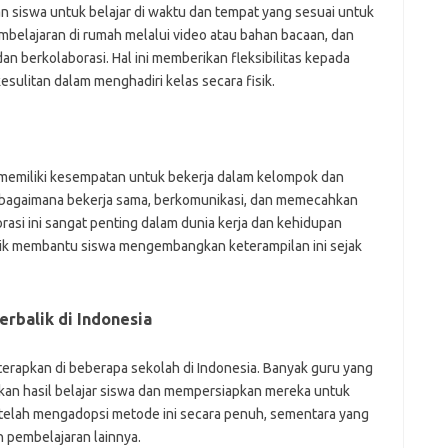
mr
 siswa untuk belajar di waktu dan tempat yang sesuai untuk
p
belajaran di rumah melalui video atau bahan bacaan, dan
po
an berkolaborasi. Hal ini memberikan fleksibilitas kepada
po
esulitan dalam menghadiri kelas secara fisik.
p
qu
fo
be
a
aj
 memiliki kesempatan untuk bekerja dalam kelompok dan
a
r bagaimana bekerja sama, berkomunikasi, dan memecahkan
kl
asi ini sangat penting dalam dunia kerja dan kehidupan
ky
alik membantu siswa mengembangkan keterampilan ini sejak
li
li
li
mo
rbalik di Indonesia
o
o
pa
terapkan di beberapa sekolah di Indonesia. Banyak guru yang
re
kan hasil belajar siswa dan mempersiapkan mereka untuk
 telah mengadopsi metode ini secara penuh, sementara yang
Pai
pembelajaran lainnya.