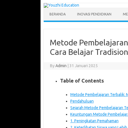
Skip
to
content
BERANDA
INOVASI PENDIDIKAN
ME
Metode Pembelajaran 
Cara Belajar Tradision
By
Admin
|
31 Januari 2025
Table of Contents
Metode Pembelajaran Terbalik: M
Pendahuluan
Sejarah Metode Pembelajaran Te
Keuntungan Metode Pembelajara
1. Peningkatan Pemahaman
2. Keterlibatan Siswa yang Lebih