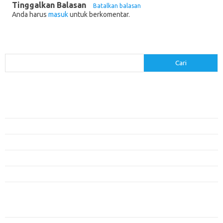
Tinggalkan Balasan
Batalkan balasan
Anda harus
masuk
untuk berkomentar.
Cari
Cari
Pos-pos Terbaru
Menerapkan Pembelajaran Flipped Classroom: Model yang Efektif untuk
Era Digital
Pendidikan Lingkungan: Mengajarkan Siswa untuk Peduli Bumi
Pengaruh Lingkungan Belajar Terhadap Motivasi dan Kinerja
Penemuan Sains yang Membentuk Karier Masa Depan
Menyusun Rencana Belajar yang Fleksibel dan Efektif
Kategori
Artikel