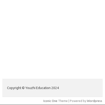
belajargsaseo.my.id
adsdiaspora.com
ajreinke.com
annacbrady.com
klikhammerofthor.com
kyleadamblair.com
lindsaymking.com
lipimagazine.com
lisandrarcarmichael.com
mollyjuneroquet.com
obatpenggugurampuh.com
ontologyschmology.com
pargirlmothers.com
reinventingthebible.com
Paito Hongkong Pools
Copyright © Youzhi Education 2024
Iconic One
Theme | Powered by
Wordpress