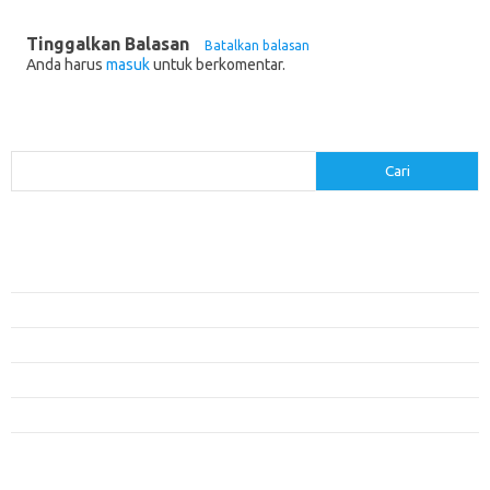
Tinggalkan Balasan
Batalkan balasan
Anda harus
masuk
untuk berkomentar.
Cari
Cari
Pos-pos Terbaru
Menerapkan Pembelajaran Flipped Classroom: Model yang Efektif untuk
Era Digital
Pendidikan Lingkungan: Mengajarkan Siswa untuk Peduli Bumi
Pengaruh Lingkungan Belajar Terhadap Motivasi dan Kinerja
Penemuan Sains yang Membentuk Karier Masa Depan
Menyusun Rencana Belajar yang Fleksibel dan Efektif
Kategori