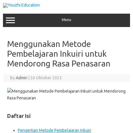
Skip
to
content
Menu
Menggunakan Metode
Pembelajaran Inkuiri untuk
Mendorong Rasa Penasaran
By
Admin
|
26 Oktober 2025
Daftar Isi
Pengertian Metode Pembelajaran Inkuiri