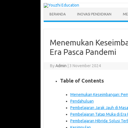
Skip
to
content
BERANDA
INOVASI PENDIDIKAN
ME
Menemukan Keseimban
Era Pasca Pandemi
By
Admin
|
3 November 2024
Table of Contents
Menemukan Keseimbangan: Pembe
Pendahuluan
Pembelajaran Jarak Jauh di Mas
Pembelajaran Tatap Muka di Era
Pembelajaran Hibrida: Solusi Ter
Kesimpulan