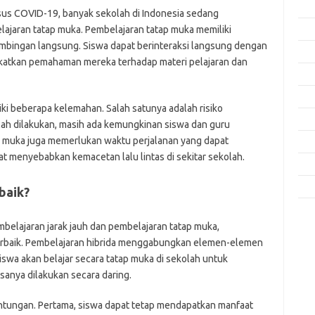
Feb
us COVID-19, banyak sekolah di Indonesia sedang
jaran tatap muka. Pembelajaran tatap muka memiliki
Jan
bimbingan langsung. Siswa dapat berinteraksi langsung dengan
Des
katkan pemahaman mereka terhadap materi pelajaran dan
Nov
Okt
ki beberapa kelemahan. Salah satunya adalah risiko
Sep
lah dilakukan, masih ada kemungkinan siswa dan guru
tap muka juga memerlukan waktu perjalanan yang dapat
Agu
at menyebabkan kemacetan lalu lintas di sekitar sekolah.
Mei
Apri
baik?
Kom
lajaran jarak jauh dan pembelajaran tatap muka,
Tid
 terbaik. Pembelajaran hibrida menggabungkan elemen-elemen
swa akan belajar secara tatap muka di sekolah untuk
jo
sanya dilakukan secara daring.
k
ke
untungan. Pertama, siswa dapat tetap mendapatkan manfaat
m