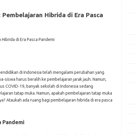
Men
Efek
embelajaran Hibrida di Era Pasca
Kat
Arti
Ino
Met
Pen
Ris
endidikan di Indonesia telah mengalami perubahan yang
Tek
wa-siswa harus beralih ke pembelajaran jarak jauh. Namun,
us COVID-19, banyak sekolah di Indonesia sedang
Ars
ajaran tatap muka. Namun, apakah pembelajaran tatap muka
Agu
? Ataukah ada ruang bagi pembelajaran hibrida di era pasca
Juli
Jun
a Pandemi
Mei