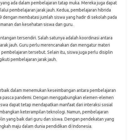
mr
g yang ada dalam pembelajaran tatap muka. Mereka juga dapat
p
ui pembelajaran jarak jauh. Kedua, pembelajaran hibrida
po
9 dengan membatasi jumlah siswa yang hadir di sekolah pada
po
amanan dan kesehatan siswa dan guru.
p
qu
fo
ntangan tersendiri. Salah satunya adalah koordinasi antara
be
arak jauh. Guru perlu merencanakan dan mengatur materi
a
mbelajaran tersebut. Selain itu, siswa juga perlu disiplin
aj
kuti pembelajaran jarak jauh.
a
kl
ky
li
li
 terbaik dalam menemukan keseimbangan antara pembelajaran
li
mo
i era pasca pandemi. Dengan menggabungkan elemen-elemen
o
swa dapat tetap mendapatkan manfaat dari interaksi sosial
o
mbangkan keterampilan teknologi. Namun, pembelajaran
pa
plin yang baik dari guru dan siswa. Dengan pendekatan yang
re
angkah maju dalam dunia pendidikan di Indonesia.
Pai