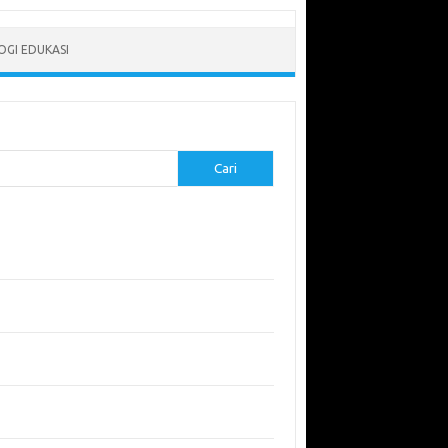
GI EDUKASI
Cari
-pos Terbaru
erapkan Pembelajaran Flipped Classroom:
l yang Efektif untuk Era Digital
didikan Lingkungan: Mengajarkan Siswa untuk
uli Bumi
garuh Lingkungan Belajar Terhadap Motivasi
Kinerja
emuan Sains yang Membentuk Karier Masa
an