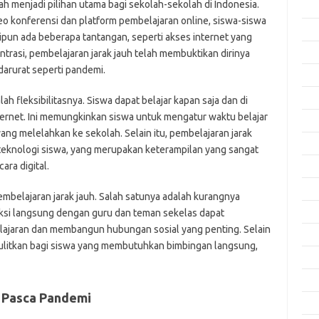
ah menjadi pilihan utama bagi sekolah-sekolah di Indonesia.
Apri
o konferensi dan platform pembelajaran online, siswa-siswa
Mar
ipun ada beberapa tantangan, seperti akses internet yang
Feb
trasi, pembelajaran jarak jauh telah membuktikan dirinya
 darurat seperti pandemi.
Jan
Des
ah fleksibilitasnya. Siswa dapat belajar kapan saja dan di
ternet. Ini memungkinkan siswa untuk mengatur waktu belajar
Nov
ang melelahkan ke sekolah. Selain itu, pembelajaran jarak
Okt
teknologi siswa, yang merupakan keterampilan yang sangat
ara digital.
Sep
Agu
mbelajaran jarak jauh. Salah satunya adalah kurangnya
Juli
eraksi langsung dengan guru dan teman sekelas dapat
ajaran dan membangun hubungan sosial yang penting. Selain
Jun
nyulitkan bagi siswa yang membutuhkan bimbingan langsung,
Mei
Apri
 Pasca Pandemi
Mar