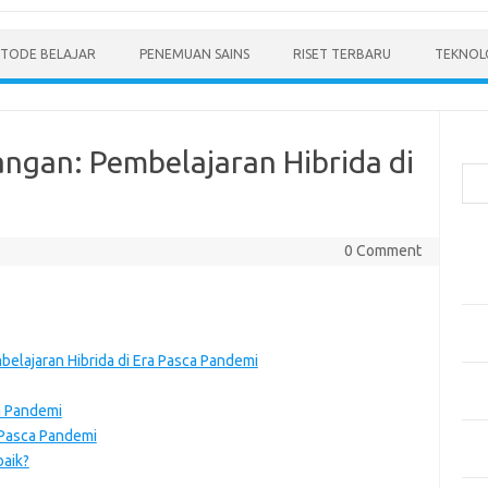
TODE BELAJAR
PENEMUAN SAINS
RISET TERBARU
TEKNOLO
Cari
gan: Pembelajaran Hibrida di
Pos
0 Comment
Men
Mode
Pen
Ped
lajaran Hibrida di Era Pasca Pandemi
Pen
dan 
a Pandemi
 Pasca Pandemi
Pen
baik?
Dep