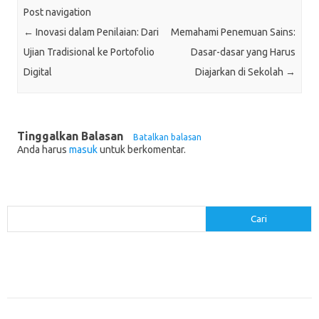
Post navigation
←
Inovasi dalam Penilaian: Dari
Memahami Penemuan Sains:
Ujian Tradisional ke Portofolio
Dasar-dasar yang Harus
Digital
Diajarkan di Sekolah
→
Tinggalkan Balasan
Batalkan balasan
Anda harus
masuk
untuk berkomentar.
Cari
Cari
Pos-pos Terbaru
Menerapkan Pembelajaran Flipped Classroom: Model yang Efektif untuk
Era Digital
Pendidikan Lingkungan: Mengajarkan Siswa untuk Peduli Bumi