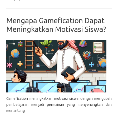
Mengapa Gamefication Dapat
Meningkatkan Motivasi Siswa?
Gamefication meningkatkan motivasi siswa dengan mengubah
pembelajaran menjadi permainan yang menyenangkan dan
menantang.