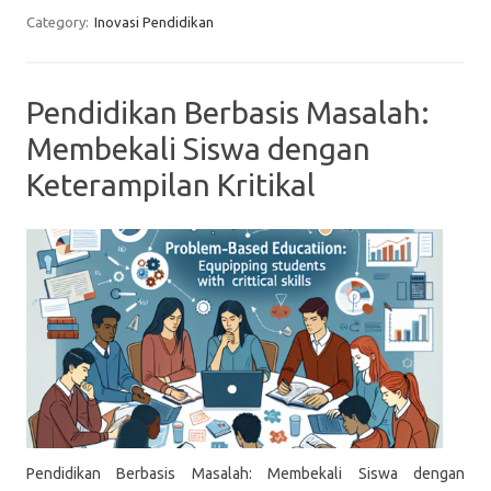
Category:
Inovasi Pendidikan
Pendidikan Berbasis Masalah:
Membekali Siswa dengan
Keterampilan Kritikal
Pendidikan Berbasis Masalah: Membekali Siswa dengan