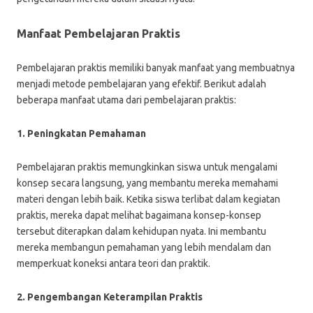
Manfaat Pembelajaran Praktis
Pembelajaran praktis memiliki banyak manfaat yang membuatnya
menjadi metode pembelajaran yang efektif. Berikut adalah
beberapa manfaat utama dari pembelajaran praktis:
1. Peningkatan Pemahaman
Pembelajaran praktis memungkinkan siswa untuk mengalami
konsep secara langsung, yang membantu mereka memahami
materi dengan lebih baik. Ketika siswa terlibat dalam kegiatan
praktis, mereka dapat melihat bagaimana konsep-konsep
tersebut diterapkan dalam kehidupan nyata. Ini membantu
mereka membangun pemahaman yang lebih mendalam dan
memperkuat koneksi antara teori dan praktik.
2. Pengembangan Keterampilan Praktis