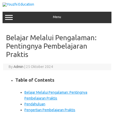
Skip
to
content
Menu
Belajar Melalui Pengalaman:
Pentingnya Pembelajaran
Praktis
By
Admin
|
25 Oktober 2024
Table of Contents
Belajar Melalui Pengalaman: Pentingnya
Pembelajaran Praktis
Pendahuluan
Pengertian Pembelajaran Praktis