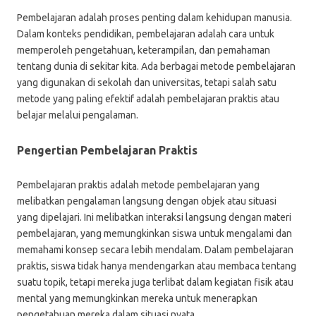
Pembelajaran adalah proses penting dalam kehidupan manusia.
Dalam konteks pendidikan, pembelajaran adalah cara untuk
memperoleh pengetahuan, keterampilan, dan pemahaman
tentang dunia di sekitar kita. Ada berbagai metode pembelajaran
yang digunakan di sekolah dan universitas, tetapi salah satu
metode yang paling efektif adalah pembelajaran praktis atau
belajar melalui pengalaman.
Pengertian Pembelajaran Praktis
Pembelajaran praktis adalah metode pembelajaran yang
melibatkan pengalaman langsung dengan objek atau situasi
yang dipelajari. Ini melibatkan interaksi langsung dengan materi
pembelajaran, yang memungkinkan siswa untuk mengalami dan
memahami konsep secara lebih mendalam. Dalam pembelajaran
praktis, siswa tidak hanya mendengarkan atau membaca tentang
suatu topik, tetapi mereka juga terlibat dalam kegiatan fisik atau
mental yang memungkinkan mereka untuk menerapkan
pengetahuan mereka dalam situasi nyata.