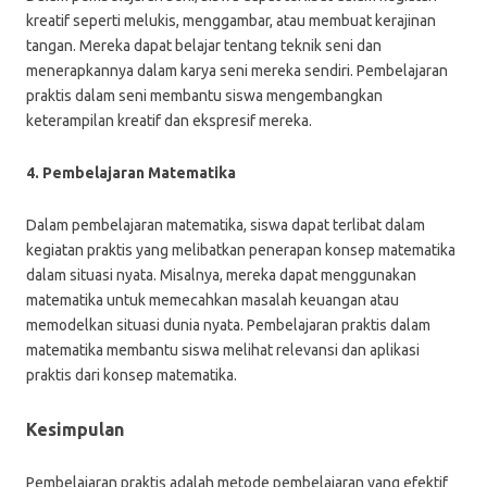
kreatif seperti melukis, menggambar, atau membuat kerajinan
tangan. Mereka dapat belajar tentang teknik seni dan
menerapkannya dalam karya seni mereka sendiri. Pembelajaran
praktis dalam seni membantu siswa mengembangkan
keterampilan kreatif dan ekspresif mereka.
4. Pembelajaran Matematika
Dalam pembelajaran matematika, siswa dapat terlibat dalam
kegiatan praktis yang melibatkan penerapan konsep matematika
dalam situasi nyata. Misalnya, mereka dapat menggunakan
matematika untuk memecahkan masalah keuangan atau
memodelkan situasi dunia nyata. Pembelajaran praktis dalam
matematika membantu siswa melihat relevansi dan aplikasi
praktis dari konsep matematika.
Kesimpulan
Pembelajaran praktis adalah metode pembelajaran yang efektif