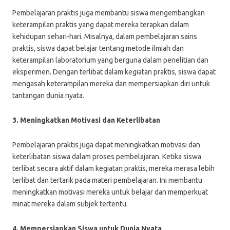
Pembelajaran praktis juga membantu siswa mengembangkan
keterampilan praktis yang dapat mereka terapkan dalam
kehidupan sehari-hari. Misalnya, dalam pembelajaran sains
praktis, siswa dapat belajar tentang metode ilmiah dan
keterampilan laboratorium yang berguna dalam penelitian dan
eksperimen. Dengan terlibat dalam kegiatan praktis, siswa dapat
mengasah keterampilan mereka dan mempersiapkan diri untuk
tantangan dunia nyata.
3. Meningkatkan Motivasi dan Keterlibatan
Pembelajaran praktis juga dapat meningkatkan motivasi dan
keterlibatan siswa dalam proses pembelajaran. Ketika siswa
terlibat secara aktif dalam kegiatan praktis, mereka merasa lebih
terlibat dan tertarik pada materi pembelajaran. Ini membantu
meningkatkan motivasi mereka untuk belajar dan memperkuat
minat mereka dalam subjek tertentu.
4. Mempersiapkan Siswa untuk Dunia Nyata