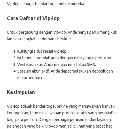
Vip4dp sebagai bandar togel online mereka.
Cara Daftar di Vip4dp
Untuk bergabung dengan Vip4dp, Anda hanya perlu mengikuti
langkah-langkah sederhana berikut:
Kunjungi situs resmi Vip4dp.
Isi formulir pendaftaran dengan data yang diperlukan.
Verifikasi akun Anda melalui email atau SMS.
Setelah akun aktif, Anda dapat melakukan deposit dan
mulai bermain.
Kesimpulan
Vip4dp adalah bandar togel online yang menawarkan banyak
keunggulan, termasuk layanan prediksi gratis yang bermanfaat
bagi para pemain. Dengan berbagai permainan dan layanan
pelanggan yang baik, Vip4dp menjadi pilihan yang tepat bagi