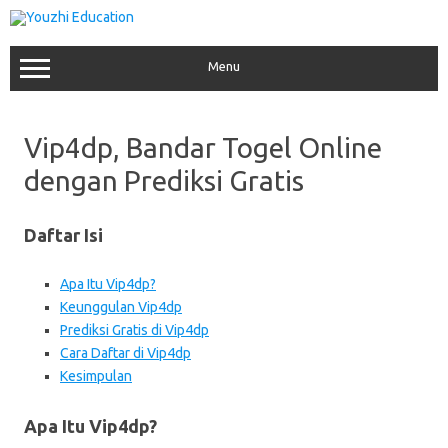
Skip
to
content
Menu
Vip4dp, Bandar Togel Online
dengan Prediksi Gratis
Daftar Isi
Apa Itu Vip4dp?
Keunggulan Vip4dp
Prediksi Gratis di Vip4dp
Cara Daftar di Vip4dp
Kesimpulan
Apa Itu Vip4dp?