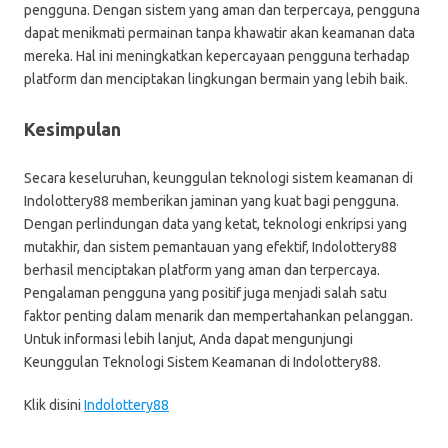
pengguna. Dengan sistem yang aman dan terpercaya, pengguna
dapat menikmati permainan tanpa khawatir akan keamanan data
mereka. Hal ini meningkatkan kepercayaan pengguna terhadap
platform dan menciptakan lingkungan bermain yang lebih baik.
Kesimpulan
Secara keseluruhan, keunggulan teknologi sistem keamanan di
Indolottery88 memberikan jaminan yang kuat bagi pengguna.
Dengan perlindungan data yang ketat, teknologi enkripsi yang
mutakhir, dan sistem pemantauan yang efektif, Indolottery88
berhasil menciptakan platform yang aman dan terpercaya.
Pengalaman pengguna yang positif juga menjadi salah satu
faktor penting dalam menarik dan mempertahankan pelanggan.
Untuk informasi lebih lanjut, Anda dapat mengunjungi
Keunggulan Teknologi Sistem Keamanan di Indolottery88.
Klik disini
Indolottery88