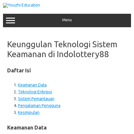
Skip
to
content
Menu
Keunggulan Teknologi Sistem
Keamanan di Indolottery88
Daftar Isi
Keamanan Data
Teknologi Enkripsi
Sistem Pemantauan
Pengalaman Pengguna
Kesimpulan
Keamanan Data