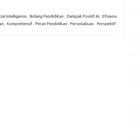
Men
Efek
cial Intelligence
,
Bidang Pendidikan
,
Dampak Positif AI
,
Efisiensi
Kat
an
,
Komprehensif
,
Peran Pendidikan
,
Personalisasi
,
Perspektif
Arti
Ino
Met
Pen
Ris
Tek
Ars
Agu
Juli
Jun
Mei