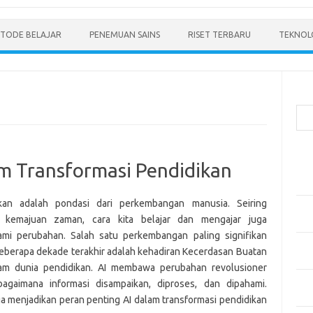
TODE BELAJAR
PENEMUAN SAINS
RISET TERBARU
TEKNOLO
Cari
Pos
am Transformasi Pendidikan
Men
Mode
ikan adalah pondasi dari perkembangan manusia. Seiring
Pen
 kemajuan zaman, cara kita belajar dan mengajar juga
Ped
mi perubahan. Salah satu perkembangan paling signifikan
Pen
eberapa dekade terakhir adalah kehadiran Kecerdasan Buatan
dan 
lam dunia pendidikan. AI membawa perubahan revolusioner
Pen
agaimana informasi disampaikan, diproses, dan dipahami.
Dep
a menjadikan peran penting AI dalam transformasi pendidikan