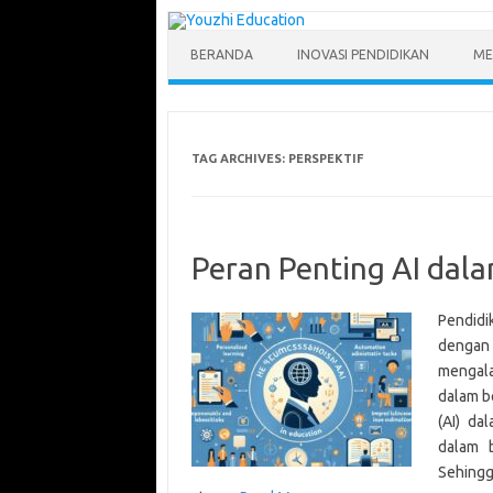
Skip
to
content
BERANDA
INOVASI PENDIDIKAN
ME
TAG ARCHIVES:
PERSPEKTIF
Peran Penting AI dal
Pendid
dengan
mengala
dalam b
(AI) da
dalam b
Sehingg