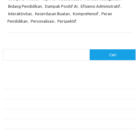
Bidang Pendidikan
,
Dampak Positif AI
,
Efisiensi Administratif
,
Interaktivitas
,
Kecerdasan Buatan
,
Komprehensif
,
Peran
Pendidikan
,
Personalisasi
,
Perspektif
Cari
Cari
Pos-pos Terbaru
Menerapkan Pembelajaran Flipped Classroom: Model yang Efektif untuk
Era Digital
Pendidikan Lingkungan: Mengajarkan Siswa untuk Peduli Bumi
Pengaruh Lingkungan Belajar Terhadap Motivasi dan Kinerja
Penemuan Sains yang Membentuk Karier Masa Depan
Menyusun Rencana Belajar yang Fleksibel dan Efektif
Kategori