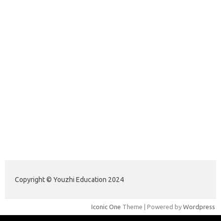
belajargsaseo.my.id
adsdiaspora.com
ajreinke.com
annacbrady.com
klikhammerofthor.com
kyleadamblair.com
lindsaymking.com
lipimagazine.com
lisandrarcarmichael.com
mollyjuneroquet.com
obatpenggugurampuh.com
ontologyschmology.com
pargirlmothers.com
reinventingthebible.com
Paito Hongkong Pools
Copyright © Youzhi Education 2024
Iconic One
Theme | Powered by
Wordpress