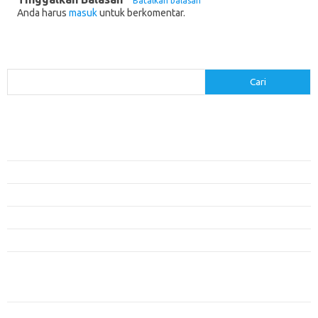
Batalkan balasan
Anda harus
masuk
untuk berkomentar.
Cari
Cari
Pos-pos Terbaru
Menerapkan Pembelajaran Flipped Classroom: Model yang Efektif untuk
Era Digital
Pendidikan Lingkungan: Mengajarkan Siswa untuk Peduli Bumi
Pengaruh Lingkungan Belajar Terhadap Motivasi dan Kinerja
Penemuan Sains yang Membentuk Karier Masa Depan
Menyusun Rencana Belajar yang Fleksibel dan Efektif
Kategori
Artikel
Inovasi Pendidikan